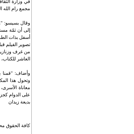
في وزارة الثقا
مجمع رام الله ا
وقال بسيسو: "ون
إلى أن ثمّة مست
أسفل بذات الطري
تصوير الفيلم قبل
من غرف وزنازين
العاشر للكتاب،
وأضاف: "قمنا بت
وتحول هذا المك
معاناة الأسرى،
على الدوام كجزء
بديعة زيدان
كافة الحقوق محف