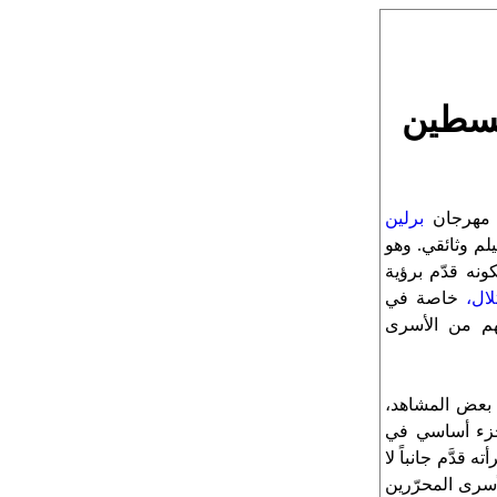
لسطين
 مهرجان
برلين
يلم وثائقي. وهو
نه قدّم برؤية
ال،
خاصة في
هم من الأسرى
ي بعض المشاهد،
 جزء أساسي في
ه قدَّم جانباً لا
أسرى المحرّرين