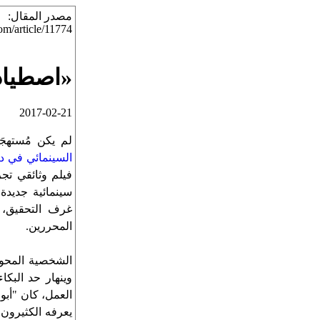
:مصدر المقال
com/article/11774
«اصطياد
2017-02-21
لم يكن مُستهجَ
السينمائي في دو
فيلم وثائقي تج
سينمائية جديدة
غرف التحقيق، 
المحررين.
الشخصية المحوري
وينهار حد البك
العمل، كان "أب
يعرفه الكثيرون 