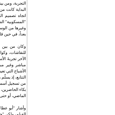
التجربة، ومن بين
البداية كانت من
اتجاه تصميم ا
"المسكوبية" الش
وغيرها من الوسا
بعداً، في حين ق
وكان من بين ال
للنقاشات، وكوا
الآخر تجربةَ الأ
مباشر وغير مبا
الأشباح التي تع
التتابع، إذ يسلّ
من تسجيل أسماء
بكاء الحاضرين،
الماضي، أو حتى 
وأشار "أبو عطا"
الفيلم، ولكن "ح