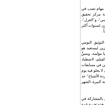
دة مهام تصب في
ة مركز تحقيق
سي"، و"العزل"،
ون لسنوات أكثر
.
لتوثيق اليومي
ين ليستعيد هو
يا مؤلمة، ومسٍّ
فيلم، لاصطياد
ئين في مسابقات
لا يخلو فيه يوم
ة الأشباح" حد
ة البيرة، الشهر
ل بالمشاركة في
هذه تجربة غنية