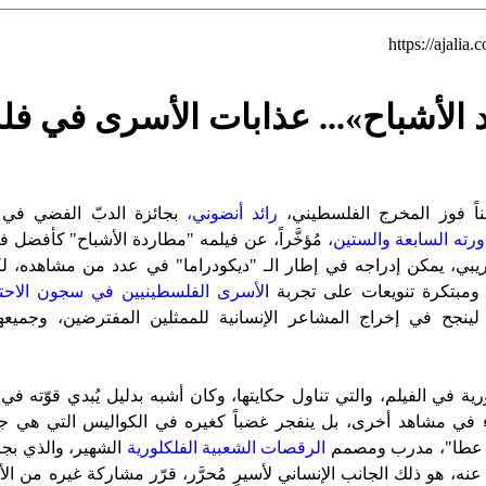
https://ajalia.
 الأشباح»... عذابات الأسرى في ف
ناً فوز المخرج الفلسطيني،
رائد أنضوني،
بجائزة الدبّ الفضي في
رته السابعة والستين
، مُؤخَّراً، عن فيلمه "مطاردة الأشباح" كأفضل ف
ريبي، يمكن إدراجه في إطار الـ "ديكودراما" في عدد من مشاهده، لكو
 ومبتكرة تنويعات على تجربة ا
لأسرى الفلسطينيين في سجون الاحتل
لينجح في إخراج المشاعر الإنسانية للممثلين المفترضين، وجميع
ة في الفيلم، والتي تناول حكايتها، وكان أشبه بدليل يُبدي قوّته ف
اء في مشاهد أخرى، بل ينفجر غضباً كغيره في الكواليس التي هي
و عطا"، مدرب ومصمم
الرقصات الشعبية الفلكلورية
الشهير، والذي بجرأت
عنه، هو ذلك الجانب الإنساني لأسيرٍ مُحرَّر، قرّر مشاركة غيره من ال