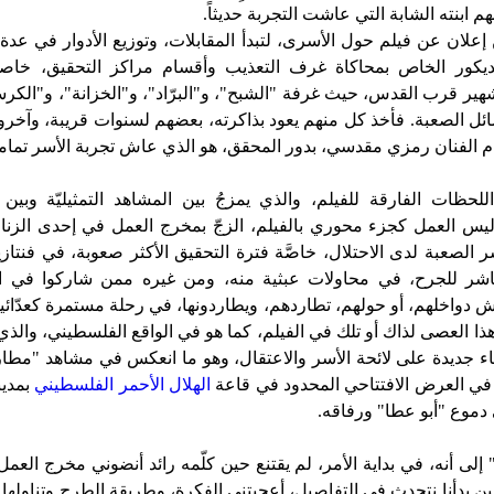
هم ابنته الشابة التي عاشت التجربة حديثاً.
 إعلان عن فيلم حول الأسرى، لتبدأ المقابلات، وتوزيع الأدوار في ع
لديكور الخاص بمحاكاة غرف التعذيب وأقسام مراكز التحقيق، خاص
هير قرب القدس، حيث غرفة "الشبح"، و"البرّاد"، و"الخزانة"، و"الكر
ئل الصعبة. فأخذ كل منهم يعود بذاكرته، بعضهم لسنوات قريبة، وآخر
ام الفنان رمزي مقدسي، بدور المحقق، هو الذي عاش تجربة الأسر تماماً
لحظات الفارقة للفيلم، والذي يمزجُ بين المشاهد التمثيليّة وبين ا
ليس العمل كجزء محوري بالفيلم، الزجّ بمخرج العمل في إحدى الزناز
سر الصعبة لدى الاحتلال، خاصَّة فترة التحقيق الأكثر صعوبة، في فنتاز
شر للجرح، في محاولات عبثية منه، ومن غيره ممن شاركوا في ال
يش دواخلهم، أو حولهم، تطاردهم، ويطاردونها، في رحلة مستمرة كعدّا
م هذا العصى لذاك أو تلك في الفيلم، كما هو في الواقع الفلسطيني، والذي 
 جديدة على لائحة الأسر والاعتقال، وهو ما انعكس في مشاهد "مطارد
 في العرض الافتتاحي المحدود في قاعة
الهلال الأحمر الفلسطيني
بمدين
دموع "أبو عطا" ورفاقه.
 إلى أنه، في بداية الأمر، لم يقتنع حين كلّمه رائد أنضوني مخرج العم
ين بدأنا نتحدث في التفاصيل، أعجبتني الفكرة، وطريقة الطرح وتناولها. 