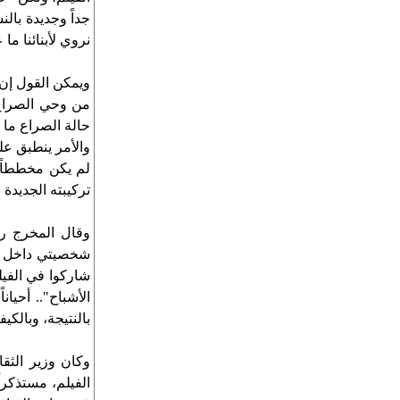
جداً وجديدة بال
نروي لأبنائنا ما
ويمكن القول إن ا
من وحي الصراع 
حالة الصراع ما ب
والأمر ينطبق على
لم يكن مخططاً أ
تركيبته الجديدة 
وقال المخرج ر
شخصيتي داخل ال
شاركوا في الفي
الأشباح".. أحيا
بالنتيجة، وبالكيف
وكان وزير الثقا