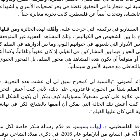
نسبة لي، فتجاربنا في التحقيق نقطة في بحر تضحيات الأسرى والشهداء. 
 عايشناه، ونتحدث أيضاً عن فلسطين. كانت تجربة مغايرة حقاً".
لسيناريو في تركيبته التي خرجت عليه، وأهّلته لهذه الجائزة ومن قبلها
ما بين الشخوص في الكواليس، وتلك المشاهد العفوية غير المتوقع
ين الأدوار التي يلعبونها في حيواتهم اليوم، وما بين أدوارهم في الفيل
 الحوار فيما بين المشاركين في الفيلم، إذ كان عفوياً وتلقائياً، وكما أش
و متوقعاً أن تكون هذه المشاهد هي محور الفيلم، بل المحور الحيوي 
بالتعاطي مع قضية الأسرى سينمائياً.
ائد أنضوني: "بالنسبة لي كمخرج سبق لي أن عشت هذه التجربة، 
فيلم شيئاً من الجنون، فاعذروني على ذلك، لأنني كنت أعيش التجرب
لم، علاوة على كوني مشغولاً بمسؤولية كيف يمكن أن يكون الشكل النه
ناً كنت أعيش تلك الحالة التي يمكن أن أصفها بالضياع، لكن في نها
ية التي كان عليها الفيلم".
فة الفلسطيني، د.
إيهاب بسيسو،
قد قدّم رسالة شكر خاصة لكل م
الفيلم، مستذكراً أنّه في السابع من أيار/مايو عام 2016، في ذكرى م