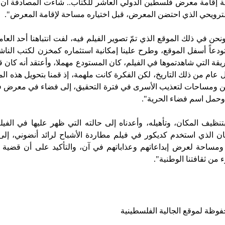
فة إقامة معرض فلسطين الدولي العاشر للكتاب.. شاءت المصادفة أن 
لترويحي الذي احتضن المعرض، قبل اختياره مساحة لإقامة المعرض".
حن في ذلك الموقع الذي تمّ تصوير الفيلم فيه، لفت انتباهنا أحد العا
ودعاً أسفل الموقع، وطرح علينا إمكانية استثماره كمخزن لكتب الناش
قة التي شاهدتموها في الفيلم، كان المستودع مهملا، وأعتقد أنه كان قد 
 عام من ذلك التاريخ، لكن الفكرة كانت ملهمة، إذ قمنا بتحويل هذه الم
 ومساحات لتعذيب الأسرى في فترة التحقيق، إلى فضاء في معرض 
 وحمل اسم فضاء الحرية".
نظيف المكان، وتأهيله، وأعدناه إلى حالته التي ظهر عليها في الفيل
ان الذي استخدم كديكور في فيلم مطاردة الأشباح لرائد أنضوني، إلى
 ومساحة لعرض إبداعاتهم وعذاباتهم في آن، والتأكيد على أن قضية
 من ثقافتنا الوطنية".
وظة لموقع الجالية الفلسطينية