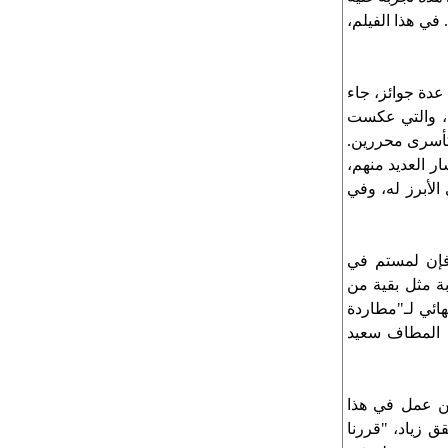
في هذا الفيلم،
 عدة جوائز، جاء
ة، والتي عكست
م كأسرى محررين.
ار العديد منهم،
الأبرز له، وفي
فإن لمستم في
ة مثل بقية من
ائي لـ"مطاردة
ية المطاف سعيد
ن عمل في هذا
يلاد الشاعر، توفيقق زياد، "قررنا