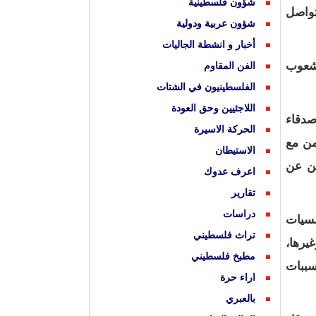
شؤون فلسطينية
تواصل
شؤون عربية ودولية
أخبار و انشطة الجاليات
لشعوب
الفن المقاوم
الفلسطينيون في الشتات
اللاجئيين وحق العودة
صدقاء
الحركة الاسيرة
من مع
الاستيطان
ين عن
اعرف عدوك
تقارير
دراسات
مسيات
تراث فلسطيني
يرها،
مطبخ فلسطيني
سببات
اراء حرة
بالعبري