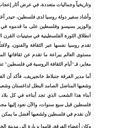
وتاريخياً وجماليات متعددة، في عرض أثار إعجاب 
وأشاد سفير دولة روسيا لدى فلسطين، حيدر أغاني
والوزير بسيسو وفلسطين على ما قدموه في سبي
انطلاق الثورة الفلسطينية في ستينيات القرن ا
تقدم روسيا نفسها عبر الثقافة والفنون، ولافت
مستوى العالم ببراعة ما تقدم عن ثقافاتها ا
مغاير، فـ"أيام الثقافة الروسية في فلسطين" تش
أما مدير الفرقة جنبلاط خانجيريف، فأكد أن 
وشعبها المناضل الصامد البطل لداغستان وشعبه
أبناء هذا الشعب الذي تجد أبناءه في كل بلاد 
فلسطين قبل سبع سنوات، والآن نعود إليها مجد
لأن نقدم في فلسطين ولشعبها أفضل ما يمكن أ
وكان أعضاء الفرقة، قاموا بزيارة إلى مدينة ال