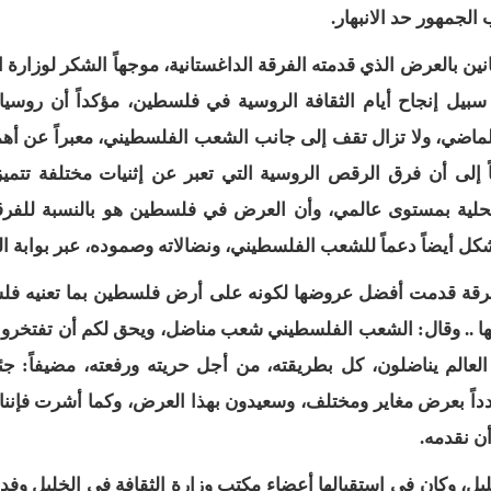
الجمهور حد الانبهار.
ن بالعرض الذي قدمته الفرقة الداغستانية، موجهاً الشكر لوزارة ال
ل إنجاح أيام الثقافة الروسية في فلسطين، مؤكداً أن روسيا،
لماضي، ولا تزال تقف إلى جانب الشعب الفلسطيني، معبراً عن أهم
اً إلى أن فرق الرقص الروسية التي تعبر عن إثنيات مختلفة تتمي
لمحلية بمستوى عالمي، وأن العرض في فلسطين هو بالنسبة للفرق
كل أيضاً دعماً للشعب الفلسطيني، ونضالاته وصموده، عبر بوابة الث
الفرقة قدمت أفضل عروضها لكونه على أرض فلسطين بما تعنيه ف
ا .. وقال: الشعب الفلسطيني شعب مناضل، ويحق لكم أن تفتخروا 
العالم يناضلون، كل بطريقته، من أجل حريته ورفعته، مضيفاً: جئن
داً بعرض مغاير ومختلف، وسعيدون بهذا العرض، وكما أشرت فإننا 
ن نقدمه.
خليل، وكان في استقبالها أعضاء مكتب وزارة الثقافة في الخليل وفد