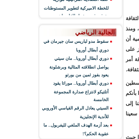
للخطة الاميركية لتطوير المستوطنات
وتوفير فرص عمل للفلسطينيين
ثقافة
 ومنذ
الجالية الرياضي
ية أن
سقوط مدو لباريس سان جيرمان في
ز على
دوري أبطال أوروبا
دوري أبطال أوروبا.. مان سيتي
ة أمر
يواصل انطلاقته المثالية وبرشلونة
قافة.
يعود بفوز ثمين من بورتو
لسطين
دوري أبطال أوروبا.. موراتا يقود
أتلتيكو لانتزاع صدارة المجموعة
بأنكم
الخامسة
ا إلى
السيتي يعادل الرقم القياسي الأوروبي
سعينا
للأندية الإنجليزية
بعد أزمة الهدف الملغي لليفربول.. ما
عقوبة الحكم؟!
ا حيث