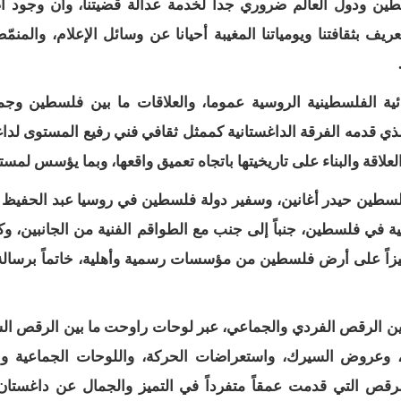
لسطين ودول العالم ضروري جدا لخدمة عدالة قضيتنا، وأن وجود أ
ثقافتنا ويومياتنا المغيبة أحيانا عن وسائل الإعلام، والمنمّ
ئية الفلسطينية الروسية عموما، والعلاقات ما بين فلسطين وجم
 قدمه الفرقة الداغستانية كممثل ثقافي فني رفيع المستوى لدا
لعلاقة والبناء على تاريخيتها باتجاه تعميق واقعها، وبما يؤسس لمستق
 فلسطين حيدر أغانين، وسفير دولة فلسطين في روسيا عبد الحفيظ 
سية في فلسطين، جنباً إلى جنب مع الطواقم الفنية من الجانبين، و
ومميزاً على أرض فلسطين من مؤسسات رسمية وأهلية، خاتماً برسال
 بين الرقص الفردي والجماعي، عبر لوحات راوحت ما بين الرقص ال
ت، وعروض السيرك، واستعراضات الحركة، واللوحات الجماعية والث
ص التي قدمت عمقاً متفرداً في التميز والجمال عن داغستان 