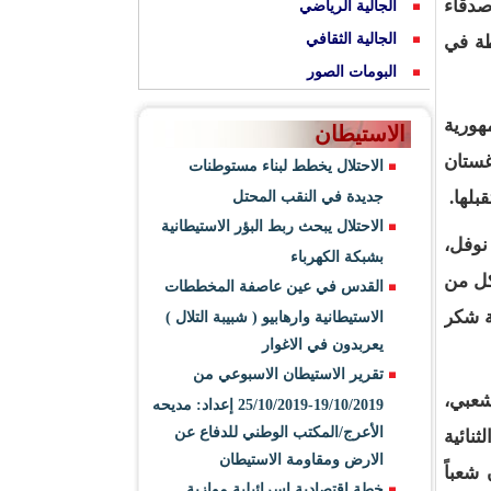
صدقاء
الجالية الرياضي
الجالية الثقافي
طة في
البومات الصور
هورية
الاستيطان
غستان
الاحتلال يخطط لبناء مستوطنات
بلها.
جديدة في النقب المحتل
الاحتلال يبحث ربط البؤر الاستيطانية
نوفل،
بشبكة الكهرباء
كل من
القدس في عين عاصفة المخططات
ة شكر
الاستيطانية وارهابيو ( شبيبة التلال )
يعربدون في الاغوار
تقرير الاستيطان الاسبوعي من
شعبي،
19/10/2019-25/10/2019 إعداد: مديحه
الأعرج/المكتب الوطني للدفاع عن
نائية
الارض ومقاومة الاستيطان
شعباً
خطة اقتصادية اسرائيلية موازية