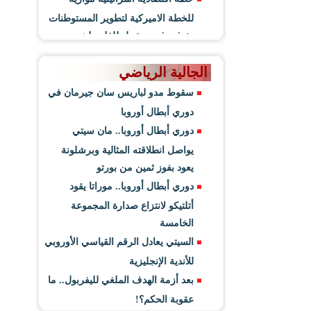
للخطة الاميركية لتطوير المستوطنات
وتوفير فرص عمل للفلسطينيين
الجالية الرياضي
سقوط مدو لباريس سان جيرمان في
دوري أبطال أوروبا
دوري أبطال أوروبا.. مان سيتي
يواصل انطلاقته المثالية وبرشلونة
يعود بفوز ثمين من بورتو
دوري أبطال أوروبا.. موراتا يقود
أتلتيكو لانتزاع صدارة المجموعة
الخامسة
السيتي يعادل الرقم القياسي الأوروبي
للأندية الإنجليزية
بعد أزمة الهدف الملغي لليفربول.. ما
عقوبة الحكم؟!