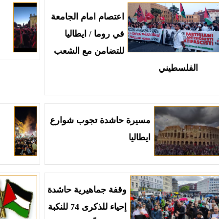
اعتصام امام الجامعة
في روما / ايطاليا
للتضامن مع الشعب
الفلسطيني
مسيرة حاشدة تجوب شوارع
ايطاليا
وقفة جماهيرية حاشدة
إحياء للذكرى 74 للنكبة