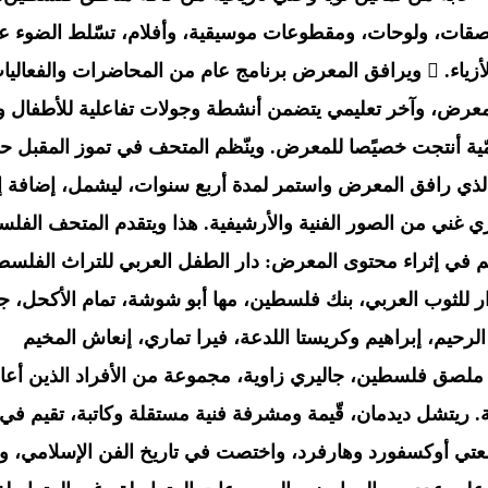
صقات، ولوحات، ومقطوعات موسيقية، وأفلام، تسّلط الضوء ع
الإرث الثقافي الفلسطيني المتعلق بالثياب والأزياء.  ويرافق المعرض برنامج عام من المحاضرات والفعال
معرض، وآخر تعليمي يتضمن أنشطة وجولات تفاعلية للأطفال و
يمّية أنتجت خصيًصا للمعرض. وينّظم المتحف في تموز المقبل ح
ي الذي رافق المعرض واستمر لمدة أربع سنوات، ليشمل، إضافة إ
ي غني من الصور الفنية والأرشيفية. هذا ويتقدم المتحف الفل
م في إثراء محتوى المعرض: دار الطفل العربي للتراث الفلسط
 للثوب العربي، بنك فلسطين، مها أبو شوشة، تمام الأكحل، ج
لرحيم، إبراهيم وكريستا اللدعة، فيرا تماري، إنعاش المخيم
صق فلسطين، جاليري زاوية، مجموعة من الأفراد الذين أعار
 ريتشل ديدمان، قّيمة ومشرفة فنية مستقلة وكاتبة، تقيم في
دراستها في جامعتي أوكسفورد وهارفرد، واختصت في تاريخ الفن الإسلامي، 