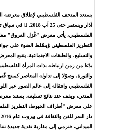
آذار ويستمر حتى
الفلسطيني، يأتي معرض "غْزل العروق" مغايًر
التطريز الفلسطيني وُيسّلط الضوء على جوانبه
والتسليع، والطبقات الاجتماعية. يتتبع المعر
بدًءا من زمن ارتباطه بذات المرأة الفلسطيني
والثورة، وصوًلا إلى تداوله المعاصر كمنتج ف
الفلسطيني وانتقاله إلى عالم الصور عبر الل
المدني، ويقف عند نتائج تسليعه. يستند معر
على معرض "أطراف الخيوط: التطريز الفلس
د
الميداني، فترمي إلى مقاربة نقدية جديدة تتن