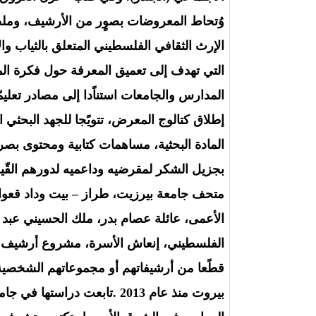
وُتحاط المعروضات بصوٍر من الأرشيف، ومل
التي تهدف إلى تعميق المعرفة حول فكرة ال
المدارس والجامعات استناًدا إلى مصادر تعل
إطلاق كتالوج المعرض، تتويًجا للجهد البحث
المادة البحثية، مساهمات كتابية ومحتوى بصر
بجزيل الشكر لمقرضيه وداعميه لدورهم القّي
متحف جامعة بيرزيت، طراز – بيت وداد قعوار
الأعمى، عائلة عصام بدر، ملك الحسيني عبد ا
الفلسطيني، إنعاش الأسرة، مشروع أرشيف مل
قطًعا من أرشيفاتهم أو مجموعاتهم الشخصية.
بيروت منذ عام 2013 .تابعت 