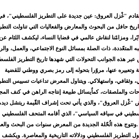
 25 آب 2018.  في سياق تاريخ حافل من البحوث والمعارض والفعاليات التي تناولت التط
ا، ومزامًنا لنقاش عالمي في قضايا النساء، ليكشف اللثام عن
 المتعّددة، ذات الصلة بمسائل النوع الاجتماعي، والعمل، والر
ض عبر هذه الجوانب التحولات التي شهدها تاريخ التطريز الفلسط
ة وتعبيره عنها، مروًرا بتحوله إلى رمز بصري ووطني للقضية
ّني، وثقافي، واستهلاكي. ويتناول المعرض تداعيات تسييس التطر
وحات والملصقات، كماُيسائل طبيعة إنتاجه الراهن في كنف المج
ض "غْزل العروق"، والذي يأتي تحت إشراف القّيمة ريتشل ديدم
طيني في سياقه السياسي"، الذي أقامه المتحف الفلسطيني 
ار النمر للفن والثقافة في بيروت عام 2016 .وتتوج هذه الُحّلة الجديدة من المعرض سنوات من البحث وا
اول التطريز الفلسطيني ودلالاته التاريخية والمعاصرة. ويكشف 