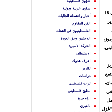
شؤون فلسطينية
شؤون عربية ودولية
يستعد المتحف الفلسطيني لإطلاق معرضه القادم "غْزل العروق: عين جديدة على التطريز الفلسطيني"، في 18
أخبار و انشطة الجاليات
ريز
الفن المقاوم
الفلسطينيون في الشتات
موز،
اللاجئيين وحق العودة
الحركة الاسيرة
يني،
الاستيطان
اعرف عدوك
يز
تقارير
تمع
دراسات
ان،
تراث فلسطيني
في
مطبخ فلسطيني
اراء حرة
لعمل
بالعبري
"غْزل