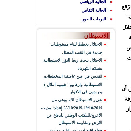
الجالية الرياضي
ّقع
الجالية الثقافي
ة"
البومات الصور
لال
الاستيطان
ة
الاحتلال يخطط لبناء مستوطنات
ض
جديدة في النقب المحتل
دمجت
الاحتلال يبحث ربط البؤر الاستيطانية
بشبكة الكهرباء
القدس في عين عاصفة المخططات
الاستيطانية وارهابيو ( شبيبة التلال )
ن أن
يعربدون في الاغوار
فة
تقرير الاستيطان الاسبوعي من
19/10/2019-25/10/2019 إعداد: مديحه
از
الأعرج/المكتب الوطني للدفاع عن
الارض ومقاومة الاستيطان
خطة اقتصادية اسرائيلية موازية