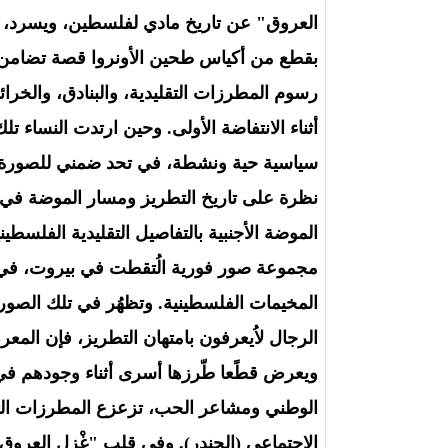
العروق" عن تاريخ مادي لفلسطين، ويسرد، عب
بقطع من أكياس طحين الأونروا قصة تضامن سيد
رسوم المطرزات التقليدية، والبنادق، والخرائ
أثناء الانتفاضة الأولى. وحين ارتدت النساء
سياسية حية ونشطة، في تحد ضمني للصورة ال
الموضة الأجنبية بالتفاصيل التقليدية الفلسط
مجموعة صور فورية الُتقطت في بيروت، في 
المخيمات الفلسطينية. وتظهُر في تلك الصور
الرجال لاُيعرفون بامتهان التطريز، فإن ال
ويعرض قطًعا طّرزها أسرى أثناء وجودهم في س
الوطني ومشاعر الحب، تزعزع المطرزات التي أ
الاجتماعي (الجندر). وفي قلب "غْزل العروق"