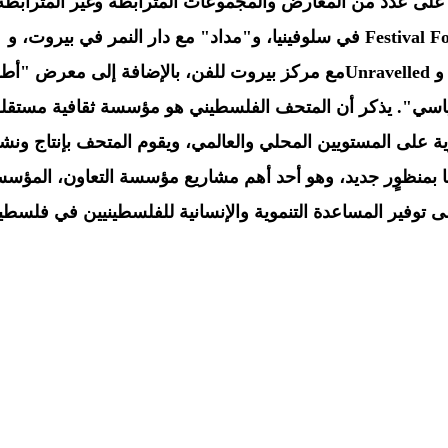
ى عدد من المعارض والمجموعات المترابطة وغير المترابطة
وتتضمن أعمالها الأخيرة Kindling مع Festival Fotopub في سلوفينيا، و"مداد" مع دار النمر في بيروت، و
Halcyon مع Triennial Transart في برلين، و Unravelledمع مركز بيروت للفن، بالإضافة إلى معر
ياسي". يذكر أن المتحف الفلسطيني هو مؤسسة ثقافية مستقلة
ة على المستويين المحلي والعالمي، ويقوم المتحف بإنتاج ونش
ا بمنظوٍر جديد، وهو أحد أهم مشاريع مؤسسة التعاون، المؤس
إلى توفير المساعدة التنموية والإنسانية للفلسطينيين في فلسط