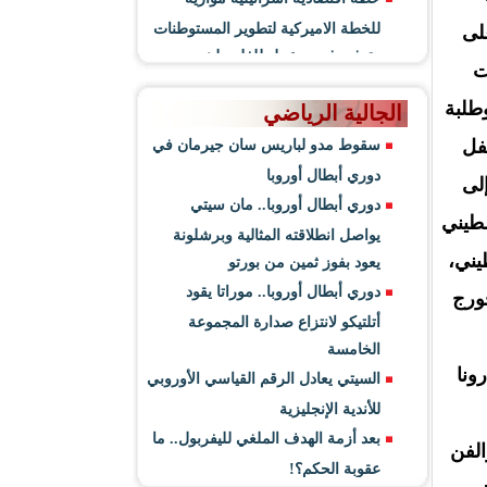
للخطة الاميركية لتطوير المستوطنات
لى
وتوفير فرص عمل للفلسطينيين
يات
طلبة
الجالية الرياضي
فل
سقوط مدو لباريس سان جيرمان في
دوري أبطال أوروبا
لى
دوري أبطال أوروبا.. مان سيتي
سطيني
يواصل انطلاقته المثالية وبرشلونة
يني،
يعود بفوز ثمين من بورتو
دوري أبطال أوروبا.. موراتا يقود
ورج
أتلتيكو لانتزاع صدارة المجموعة
الخامسة
ونا
السيتي يعادل الرقم القياسي الأوروبي
للأندية الإنجليزية
بعد أزمة الهدف الملغي لليفربول.. ما
والفن
عقوبة الحكم؟!