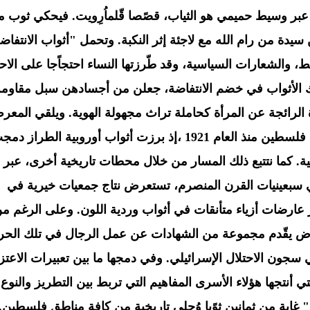
ر وسيط حميمي هو الثياب، قصًصا قّلماُرِويت. فيحكي ثوب مر
ة من رام الله مع لاجئة إثر النكبة. وتحمل "أثواب الانتفاض
ط، والشعارات السياسية، وقد طّرزتها النساء احتجاًجا على الاحت
 تلك الأثواب في خضم الانتفاضة، جعلن من أجسادهن سبل مقاوم
رائجة عن المرأة كحاملة تراث مجهولة الهوية. ويلقي المعر
نظرة على تاريخ التطريز ومسار الموضة في فلسطين منذ العام 1921 ،إذ برزت أثواب أوروبية الطراز 
ينية. كما نتتبع ذلك المسار من خلال محطات تاريخية أخرى، عبر
سبعينيات القرن المنصرم، تستعرض نتاج جمعيات خيرية في
 عارضات أزياء متأنقات في أثواب وردية اللون. وعلى الرغم م
معرض يقّدم مجموعة من الشهادات عن عمل الرجال في تلك الحر
جون الاحتلال الإسرائيلي. وفي دمجها ما بين تعبيرات الاعتز
نتجها هؤلاء الأسرى المفاهيم التي تربط بين التطريز والنوع
 غابة من ثمانين ثوًبا وُحلي تاريخية من كافة مناطق فلسطين.