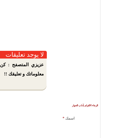
لا يوجد تعليقات
عزيزي المتصفح : كن 
معلوماتك و تعليقك !!
الرجاء الالتزام بآداب الحوار
اسمك
*