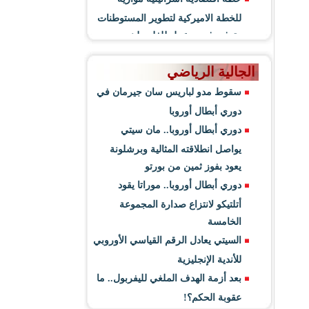
للخطة الاميركية لتطوير المستوطنات
وتوفير فرص عمل للفلسطينيين
الجالية الرياضي
سقوط مدو لباريس سان جيرمان في
دوري أبطال أوروبا
دوري أبطال أوروبا.. مان سيتي
يواصل انطلاقته المثالية وبرشلونة
يعود بفوز ثمين من بورتو
دوري أبطال أوروبا.. موراتا يقود
أتلتيكو لانتزاع صدارة المجموعة
الخامسة
السيتي يعادل الرقم القياسي الأوروبي
للأندية الإنجليزية
بعد أزمة الهدف الملغي لليفربول.. ما
عقوبة الحكم؟!