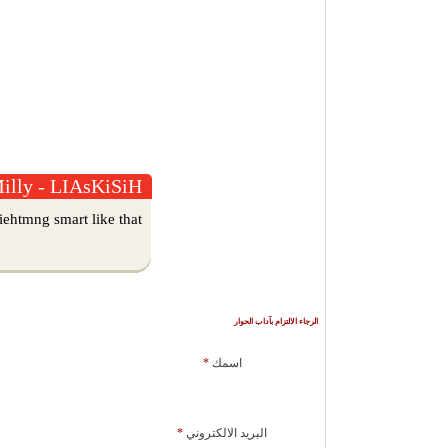
illy - LIAsKiSiH
ehtmng smart like that!
الرجاء الالتزام بآداب الحوار
اسمك
*
البريد الالكتروني
*