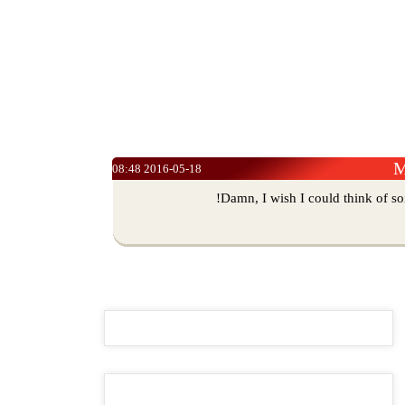
M
2016-05-18 08:48
Damn, I wish I could think of soi