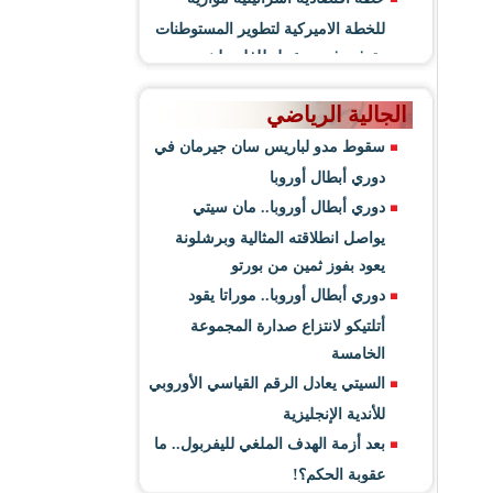
للخطة الاميركية لتطوير المستوطنات
وتوفير فرص عمل للفلسطينيين
الجالية الرياضي
سقوط مدو لباريس سان جيرمان في
دوري أبطال أوروبا
دوري أبطال أوروبا.. مان سيتي
يواصل انطلاقته المثالية وبرشلونة
يعود بفوز ثمين من بورتو
دوري أبطال أوروبا.. موراتا يقود
أتلتيكو لانتزاع صدارة المجموعة
الخامسة
السيتي يعادل الرقم القياسي الأوروبي
للأندية الإنجليزية
بعد أزمة الهدف الملغي لليفربول.. ما
عقوبة الحكم؟!