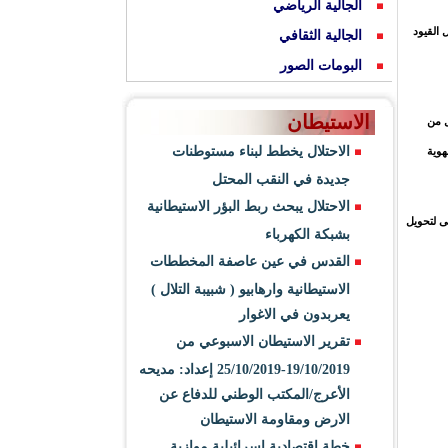
الجالية الرياضي
 القيود
الجالية الثقافي
البومات الصور
الاستيطان
ل من
الاحتلال يخطط لبناء مستوطنات
هوية
جديدة في النقب المحتل
الاحتلال يبحث ربط البؤر الاستيطانية
وهو يسعى لتحويل
بشبكة الكهرباء
القدس في عين عاصفة المخططات
الاستيطانية وارهابيو ( شبيبة التلال )
يعربدون في الاغوار
تقرير الاستيطان الاسبوعي من
19/10/2019-25/10/2019 إعداد: مديحه
الأعرج/المكتب الوطني للدفاع عن
الارض ومقاومة الاستيطان
خطة اقتصادية اسرائيلية موازية