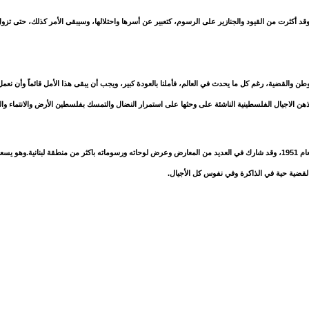
د أكثرت من القيود والجنازير على الرسوم، كتعبير عن أسرها واحتلالها، وسيبقى الأمر كذلك، حتى تزول
طن والقضية، رغم كل ما يحدث في العالم، فأملنا بالعودة كبير، ويجب أن يبقى هذا الأمل قائماً وأن نعم
ن الاجيال الفلسطينية الناشئة على وحثها على استمرار النضال والتمسك بفلسطين الأرض والانتماء وال
يذكر أن الفنان نمر عويص هو من بلدة المنشية قضاء عكا، مواليد صيدا العام 1951، وقد شارك في العديد من المعارض وعرض لوحاته ورسوماته باكثر من منطقة لبنانية.
قضية حية في الذاكرة وفي نفوس كل الأجيال.