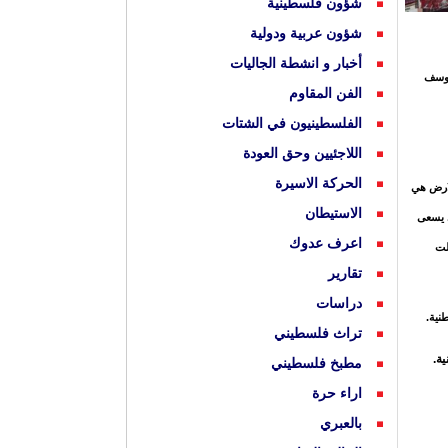
شؤون فلسطينية
شؤون عربية ودولية
أخبار و انشطة الجاليات
 يوسف
الفن المقاوم
الفلسطينيون في الشتات
اللاجئيين وحق العودة
الحركة الاسيرة
لارض هي
الاستيطان
ي يسعى
اعرف عدوك
لت
تقارير
دراسات
نية.
تراث فلسطيني
ة.
مطبخ فلسطيني
اراء حرة
بالعبري