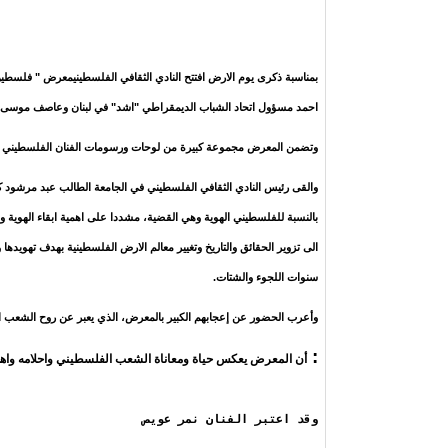
بمناسبة ذكرى يوم الارض افتتح النادي الثقافي الفلسطينيمعرض "
فلسطين 
احمد مسؤول اتحاد الشباب الديمقراطي "اشد" في لبنان وعاصف موسى مسؤو
وتضمن المعرض مجموعة كبيرة من لوحات ورسومات الفنان الفلسطيني ا
والقى رئيس النادي الثقافي الفلسطيني في الجامعة الطالب
عبد مرشود
ك
بالنسبة للفلسطيني الهوية وهي القضية، مشددا على اهمية ابقاء الهوية 
الى تزوير الحقائق والتاريخ وتغيير معالم الارض الفلسطينية بهدف تهوي
سنوات اللجوء والشتات
.
وأعرب الحضور عن إعجابهم الكبير بالمعرض، الذي يعبر عن روح الشعب 
:
أن المعرض يعكس حياة ومعاناة الشعب الفلسطيني واحلامه واهداف
وقد اعتبر الفنان نمر عويص