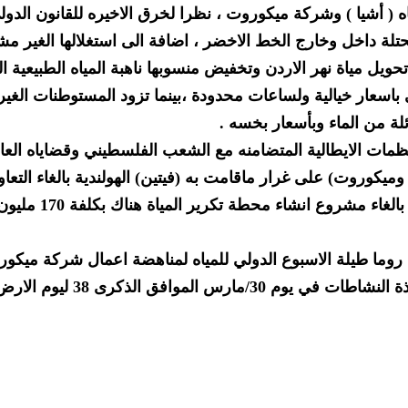
اه ( أشيا ) وشركة ميكوروت ، نظرا لخرق الاخيره للقانون الدول
تلة داخل وخارج الخط الاخضر ، اضافة الى استغلالها الغير م
تحويل مياة نهر الاردن وتخفيض منسوبها ناهبة المياه الطبيعية ال
 باسعار خيالية ولساعات محدودة ،بينما تزود المستوطنات الغير
ة من الماء وبأسعار بخسه .
ات الايطالية المتضامنه مع الشعب الفلسطيني وقضاياه العاد
ا وميكوروت) على غرار ماقامت به (فيتين) الهولندية بالغاء التعا
ميكوروت الاسرائيلية ، وكذلك قيام الارجنتين بالغاء مشروع انشاء محطة تكرير المياة هناك بكلفة 0
ة روما طيلة الاسبوع الدولي للمياه لمناهضة اعمال شركة ميكو
الاسرائيلية واشيا الايطالية ، على ان تختتم هذة النشاطات في يوم 30/مارس الموافق الذكرى 38 ليوم