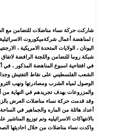
) لمناهضة أعمال شركةميكوروت الاسرائيلية لل
اليونان ، الولايات المتحدة الامريكية ، الارجنتي
شبكة روما للتضامن واللجنة الرافضة لاتفاق ش
في افتتاحية اسبوع المناهضة المذكور ، في أ
الشعب الفلسطيني على نقاط التفتيش وجدار 
الوصول لمياه الشرب ومصادرتها ونهب الثرو
والمزروعات بهدف تجريدهم في النهاية من أ
وقد قدمت حركة نساء مناضلات العرض بالز
أعداد هائلة من الماره والجماهير في الساحة
بالانتهاكات الاسرائيليه وتم توزيع المناشير على
واكدت نساء مناضلات من خلال احاديثها الصح