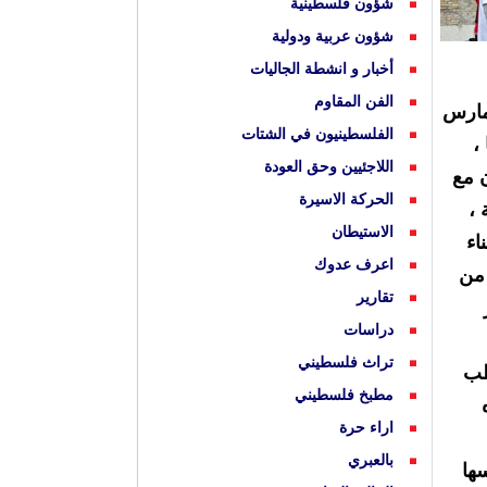
شؤون فلسطينية
شؤون عربية ودولية
أخبار و انشطة الجاليات
الفن المقاوم
ضلات للتضامن مع الشعب الفلسطيني ضمن اطار الاسبوع الدولي (22/مارس ــ 30/مارس
الفلسطينيون في الشتات
،
اللاجئيين وحق العودة
ن مع
الحركة الاسيرة
 ،
الاستيطان
اء
اعرف عدوك
 من
تقارير
دراسات
تراث فلسطيني
طب
مطبخ فلسطيني
اراء حرة
بالعبري
ها