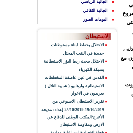
الجالية الرياضي
ي
الجالية الثقافي
شروع
البومات الصور
تي
الاستيطان
الاحتلال يخطط لبناء مستوطنات
له ،
جديدة في النقب المحتل
ون مع
الاحتلال يبحث ربط البؤر الاستيطانية
17 مليون
بشبكة الكهرباء
القدس في عين عاصفة المخططات
روت
الاستيطانية وارهابيو ( شبيبة التلال )
 الارض
يعربدون في الاغوار
تقرير الاستيطان الاسبوعي من
19/10/2019-25/10/2019 إعداد: مديحه
الأعرج/المكتب الوطني للدفاع عن
الارض ومقاومة الاستيطان
خطة اقتصادية اسرائيلية موازية