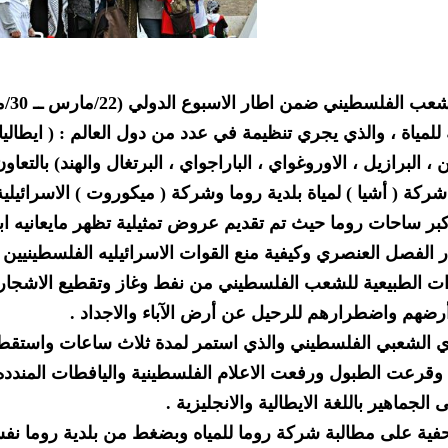
شاركت حركة نساء منا
مياة ، والذي يجري تنظيمة في عدد من دول العالم : ( ايطاليا 
ن ، البرازيل ، الاوروغواي ، الباراجواي ، البرتغال والهند) بالتعاو
ركة ( أشيا ) لمياة بلدية روما وشركة ( ميكوروت ) الاسرائيلية
كبر ساحات روما حيث تم تقديم عروض تمثيلية تظهر مايعانيه ابن
الفصل العنصري وكيفية منع القوات الاسرائيليه الفلسطينيين
ات الطبيعية للشعب الفلسطيني من نفط وغاز وتقطيع الاشجار
رضهم واضطرارهم للرحيل عن أرض الآباء والاجداد .
ي الشعبي الفلسطيني والذي استمر لمدة ثلاث ساعات واستق
 وقرعت الطبول ورفعت الاعلام الفلسطينية واليافطات المندده
 الجماهير باللغة الايطالية والانجليزية .
فية على مطالبة شركة روما للمياه وبضغط من بلدية روما نفس