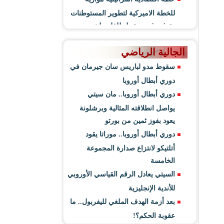
للخطة الاميركية لتطوير المستوطنات
وتوفير فرص عمل للفلسطينيين
الجالية الرياضي
سقوط مدو لباريس سان جيرمان في
دوري أبطال أوروبا
دوري أبطال أوروبا.. مان سيتي
يواصل انطلاقته المثالية وبرشلونة
يعود بفوز ثمين من بورتو
دوري أبطال أوروبا.. موراتا يقود
أتلتيكو لانتزاع صدارة المجموعة
الخامسة
السيتي يعادل الرقم القياسي الأوروبي
للأندية الإنجليزية
بعد أزمة الهدف الملغي لليفربول.. ما
عقوبة الحكم؟!