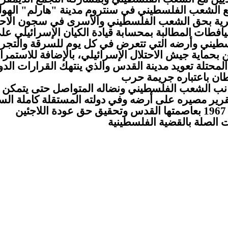
ع الشعب الفلسطيني في سنتروم مدينة "هارلم" الهولن
نصرية بحق الشعب الفلسطيني والأسرى في سجون الاحت
يافطات المطالبة بمحسابة قيادة الكيان الإسرائيلي عل
طيني وأرضه التي تتعرض في كل يوم للسرقة والتجر
حماية جيش الاحتلال الإسرائيلي، بالإضافة للاستمرا
لمحتلة تعويد مدينة القدس والذي ينتهك القرارات الدو
جانب الشعب الفلسطيني ونضاله المتواصل حتى يتمكن 
تقرير مصيره على أرضه وفي دولته المستقلة كاملة السي
على حدود الرابع من حزيران من العام 1967 بعاصمتها القدس وتحقيق حق عودة اللاجئين
ت الصلة بالقضية الفلسطينية