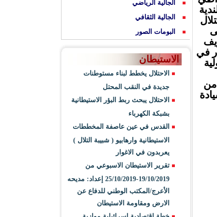
الجالية الرياضي
دية
الجالية الثقافي
لال
ى
البومات الصور
يف
ر في
الاستيطان
لية
الاحتلال يخطط لبناء مستوطنات
من
جديدة في النقب المحتل
ادة
الاحتلال يبحث ربط البؤر الاستيطانية
بشبكة الكهرباء
القدس في عين عاصفة المخططات
الاستيطانية وارهابيو ( شبيبة التلال )
يعربدون في الاغوار
تقرير الاستيطان الاسبوعي من
19/10/2019-25/10/2019 إعداد: مديحه
الأعرج/المكتب الوطني للدفاع عن
الارض ومقاومة الاستيطان
خطة اقتصادية اسرائيلية موازية