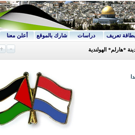
طاقة تعريف
دراسات
شارك بالموقع
أعلن معنا
ة *هارلم* الهولندية
ا