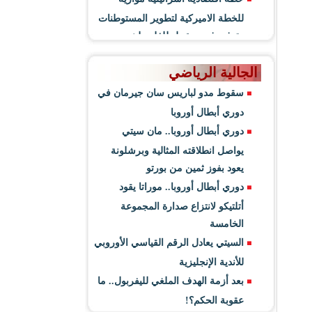
للخطة الاميركية لتطوير المستوطنات
وتوفير فرص عمل للفلسطينيين
الجالية الرياضي
سقوط مدو لباريس سان جيرمان في
دوري أبطال أوروبا
دوري أبطال أوروبا.. مان سيتي
يواصل انطلاقته المثالية وبرشلونة
يعود بفوز ثمين من بورتو
دوري أبطال أوروبا.. موراتا يقود
أتلتيكو لانتزاع صدارة المجموعة
الخامسة
السيتي يعادل الرقم القياسي الأوروبي
للأندية الإنجليزية
بعد أزمة الهدف الملغي لليفربول.. ما
عقوبة الحكم؟!