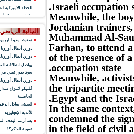
الاميركية لتطوير المستوطنات
ر فرص عمل للفلسطينيين
 الرياضي
مدو لباريس سان جيرمان في
بطال أوروبا
بطال أوروبا.. مان سيتي
انطلاقته المثالية وبرشلونة
فوز ثمين من بورتو
بطال أوروبا.. موراتا يقود
و لانتزاع صدارة المجموعة
سة
 يعادل الرقم القياسي الأوروبي
 الإنجليزية
مة الهدف الملغي لليفربول.. ما
ة الحكم؟