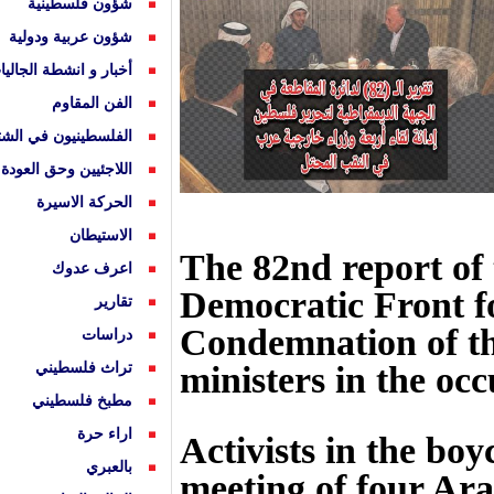
سطينية
بية ودولية
انشطة الجاليات
قاوم
نيون في الشتات
ن وحق العودة
لاسيرة
ان
دوك
لسطيني
لسطيني