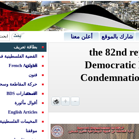
عريف
لفلسطينية في القانون
French 
لمقاطعة وسحب
مارات
ثورة
English 
ت الفلسطينية