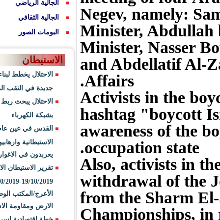
الرياضي
الثقافي
 الصور
طان
ال يخطط لبناء مستوطنات
 في النقب المحتل
ال يبحث ربط البؤر الاستيطانية
الكهرباء
 في عين عاصفة المخططات
تيطانية وارهابيو ( شبيبة التلال
ن في الاغوار
 الاستيطان الاسبوعي من
19/10/2019-25/10/2019 إعداد: مديحه
/المكتب الوطني للدفاع عن
 ومقاومة الاستيطان
تصادية اسرائيلية موازية