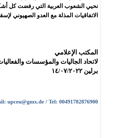
نحيي الشعوب العربية التي رفضت كل أشكا
الاتفاقيات المذلة مع العدو الصهيوني لإس
المكتب الإعلامي
لاتحاد الجاليات والمؤسسات والفعاليات
برلين ١٤/٠٧/٢٠٢٢
il: upceu@gmx.de / Tel: 00491782876900