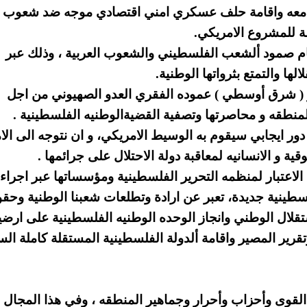
ع معه واقامة حلف عسكري امني اقتصادي موجه ضد شعوب
 للمشروع الامريكي.
 صمود ألشعب الفلسطيني والشعوب العربية ، وذلك عبر
ها والتمتع بثرواتها الوطنية.
اتو ( شرق أوسطي ) عموده الفقري العدو الصهيوني من اجل
نطقه و محاصرتها وتصفية القضيةالوطنيه الفلسطينية .
ور ايجابي سيقوم به الوسيط الامريكي، و ان نتوجه الى الا
ية و الانسانيه لمعاقبة دولة الاحتلال على جرائمها .
ة الاعتبار لمنظمه التحرير الفلسطينية ومؤسساتها عبر اجراء
لسطينية جديدة، تعبر عن ارادة وتطلعات شعبنا الوطنية وحق
تقلال الوطني وانجاز الوحده الوطنيه الفلسطينية على ارضي
رير المصير واقامة ألدولة الفلسطينية المستقلة كاملة الس
لقوى وأحزاب وأحرار وجماهير المنطقه ، وفي هذا المجال فإ