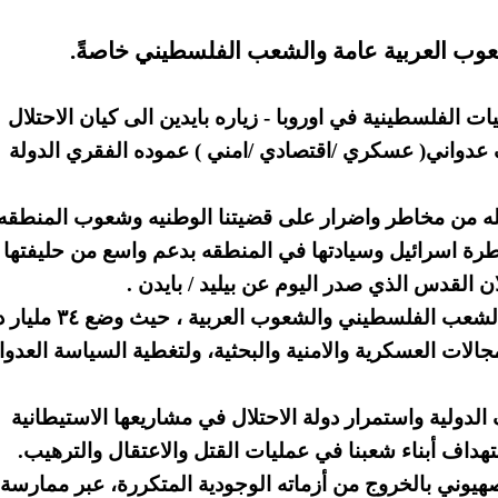
وب العربية عامة والشعب الفلسطيني خاصةً.
 الفلسطينية في اوروبا - زياره بايدين الى كيان الاحتلال
عدواني( عسكري /اقتصادي /امني ) عموده الفقري الدولة
حمله من مخاطر واضرار على قضيتنا الوطنيه وشعوب المنطقه 
طرة اسرائيل وسيادتها في المنطقه بدعم واسع من حليفتها
لان القدس الذي صدر اليوم عن بيليد / بايدن .
إن هذا الاعلان هو بمثابة اعلان حرب على الشعب الفلسطيني وال
الات العسكرية والامنية والبحثية،
ولتغطية السياسة العدوان
 الدولية واستمرار دولة الاحتلال في مشاريعها الاستيطانية
هداف أبناء شعبنا في عمليات القتل والاعتقال والترهيب.
صهيوني بالخروج من أزماته الوجودية المتكررة، عبر ممارسة