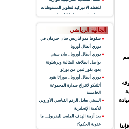
للخطة الاميركية لتطوير المستوطنات
وتوفير فرص عمل للفلسطينيين
الجالية الرياضي
سقوط مدو لباريس سان جيرمان في
دوري أبطال أوروبا
دوري أبطال أوروبا.. مان سيتي
مم
يواصل انطلاقته المثالية وبرشلونة
يعود بفوز ثمين من بورتو
دوري أبطال أوروبا.. موراتا يقود
وقه
أتلتيكو لانتزاع صدارة المجموعة
ة
الخامسة
يادة
السيتي يعادل الرقم القياسي الأوروبي
للأندية الإنجليزية
بعد أزمة الهدف الملغي لليفربول.. ما
عقوبة الحكم؟!
ننا