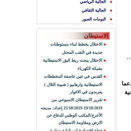
الجالية الرياضي
الجالية الثقافي
البومات الصور
الاستيطان
الاحتلال يخطط لبناء مستوطنات
جديدة في النقب المحتل
.
الاحتلال يبحث ربط البؤر الاستيطانية
بشبكة الكهرباء
القدس في عين عاصفة المخططات
شعوب العربية ، حيث وضع ٣٤ مليار دعما
الاستيطانية وارهابيو ( شبيبة التلال )
ية
يعربدون في الاغوار
تقرير الاستيطان الاسبوعي من
19/10/2019-25/10/2019 إعداد: مديحه
الأعرج/المكتب الوطني للدفاع عن
الارض ومقاومة الاستيطان
خطة اقتصادية اسرائيلية موازية