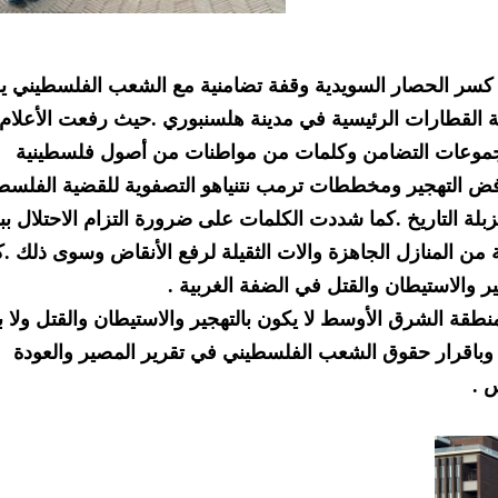
سر الحصار السويدية وقفة تضامنية مع الشعب الفلسطيني ي
14/ وذلك قرب محطة القطارات الرئيسية في مدينة هلسنبوري .حيث رفعت الأعلام
مجموعات التضامن وكلمات من مواطنات من أصول فلسطينية
ض التهجير ومخططات ترمب نتنياهو التصفوية للقضية الفلسطي
 التاريخ .كما شددت الكلمات على ضرورة التزام الاحتلال ببن
 من المنازل الجاهزة والات الثقيلة لرفع الأنقاض وسوى ذلك .ك
 والاستيطان والقتل في الضفة الغربية .
ة الشرق الأوسط لا يكون بالتهجير والاستيطان والقتل ولا بت
ل وباقرار حقوق الشعب الفلسطيني في تقرير المصير والعودة
 .