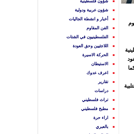
شؤون فلسطينية
شؤون عربية ودولية
أخبار و انشطة الجاليات
وم
الفن المقاوم
الفلسطينيون في الشتات
اللاجئيين وحق العودة
نية
الحركة الاسيرة
ود
الاستيطان
ما
اعرف عدوك
تقارير
لبية
دراسات
تراث فلسطيني
مطبخ فلسطيني
اراء حرة
بالعبري