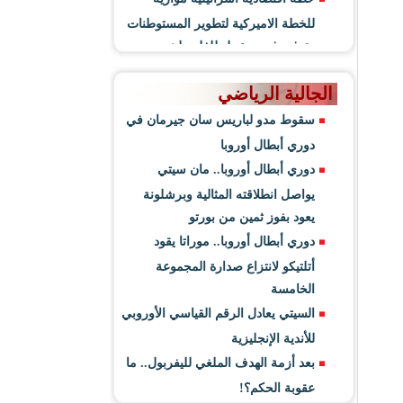
للخطة الاميركية لتطوير المستوطنات
وتوفير فرص عمل للفلسطينيين
الجالية الرياضي
سقوط مدو لباريس سان جيرمان في
دوري أبطال أوروبا
دوري أبطال أوروبا.. مان سيتي
يواصل انطلاقته المثالية وبرشلونة
يعود بفوز ثمين من بورتو
دوري أبطال أوروبا.. موراتا يقود
أتلتيكو لانتزاع صدارة المجموعة
الخامسة
السيتي يعادل الرقم القياسي الأوروبي
للأندية الإنجليزية
بعد أزمة الهدف الملغي لليفربول.. ما
عقوبة الحكم؟!