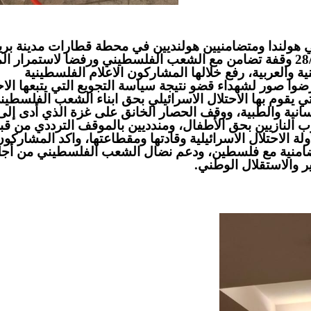
ي هولندا ومتضامنيين هولنديين في محطة قطارات مدينة بري
جنوب هولندا يوم الاربعاء الموافق 28/8/2025 وقفة تضامن مع الشعب الفلسطيني ورفضا لاستمرار
ة والعربية، رفع خلالها المشاركون الاعلام الفلسطينية
ضوا صور لشهداء قضو نتيجة سياسة التجويع التي يتبعها الاح
ي يقوم بها الاحتلال الاسرائيلي بحق ابناء الشعب الفلسطين
سانية والطبية، ووقف الحصار الخانق على غزة الذي أدى إلى
لنازيين بحق الأطفال، ومندديين بالموقف الترددي من قب
ة الاحتلال الاسرائيلية وقادتها ومقطاعتها، واكد المشاركون
تضامنية مع فلسطين، ودعم نضال الشعب الفلسطيني من أجل
 والاستقلال الوطني.