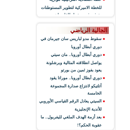
للخطة الاميركية لتطوير المستوطنات
وتوفير فرص عمل للفلسطينيين
الجالية الرياضي
سقوط مدو لباريس سان جيرمان في
دوري أبطال أوروبا
دوري أبطال أوروبا.. مان سيتي
يواصل انطلاقته المثالية وبرشلونة
يعود بفوز ثمين من بورتو
دوري أبطال أوروبا.. موراتا يقود
أتلتيكو لانتزاع صدارة المجموعة
الخامسة
السيتي يعادل الرقم القياسي الأوروبي
للأندية الإنجليزية
بعد أزمة الهدف الملغي لليفربول.. ما
عقوبة الحكم؟!