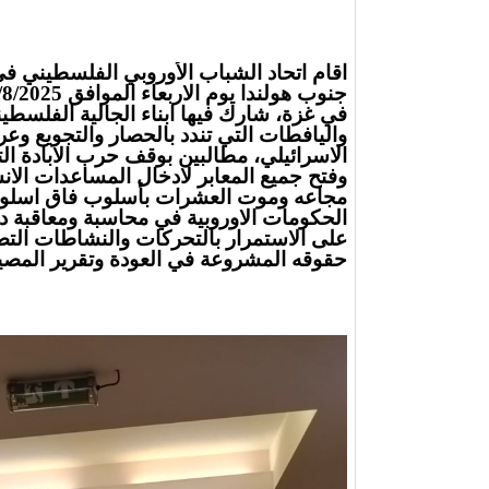
اقام اتحاد الشباب الأوروبي الفلسطيني ف
في غزة، شارك فيها ابناء الجالية الفلسطيني
واليافطات التي تندد بالحصار والتجويع وعر
الاسرائيلي، مطالبين بوقف حرب الابادة الت
وفتح جميع المعابر لادخال المساعدات الان
مجاعه وموت العشرات بأسلوب فاق اسلوب ا
الحكومات الاوروبية في محاسبة ومعاقبة دول
على الاستمرار بالتحركات والنشاطات ال
حقوقه المشروعة في العودة وتقرير المصير