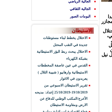
الجالية الرياضي
الجالية الثقافي
دا
البومات الصور
 المجازر
الاستيطان
تلال
ي،
الاحتلال يخطط لبناء مستوطنات
ل
جديدة في النقب المحتل
الاحتلال يبحث ربط البؤر الاستيطانية
 نيل
بشبكة الكهرباء
القدس في عين عاصفة المخططات
الاستيطانية وارهابيو ( شبيبة التلال )
يعربدون في الاغوار
تقرير الاستيطان الاسبوعي من
19/10/2019-25/10/2019 إعداد: مديحه
الأعرج/المكتب الوطني للدفاع عن
الارض ومقاومة الاستيطان
خطة اقتصادية اسرائيلية موازية