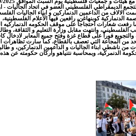
دعت منظمات دنمركية مساندة و بالتعاون مع هيئات و جمعيات ف
مع الديمقراطي الفلسطيني العضو في اتحاد الجاليات - او
مت الالاف من الداعمين الدنماركين و ابناء الجاليات الفلسط
مة الدنماركية كوبنهاغن، رافعين فيها الأعلام الفلسطينية،
كما رفعت شعارات احتجاجاً على موقف الحكومه الدنماركيه ا
عب الفلسطيني، وانتهت مقابل وزارة التعليم و الثقافة، وطا
والتجويع فوراً على قطاع غزة وفتح جميع المعابر لادخال كا
 للحد من المجاعة التي تعصف بالقطاع، كما سارت تظاهرات 
من ناشطي ابناء الجاليات و الداعمين الدنماركين، و طال
ومة الدنمركية، وبمحاسبة نتنياهو وأركان حكومته عن هذه