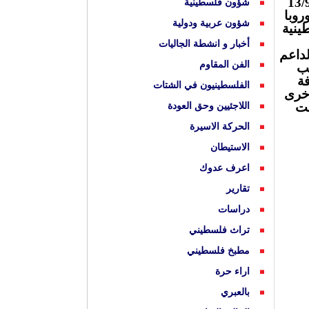
لسطينية يوم السبت الموافق 13/9/2025
شؤون فلسطينية
روبا
شؤون عربية ودولية
ينية
أخبار و انشطة الجاليات
لداعم
الفن المقاوم
لب
فة
الفلسطينيون في الشتات
اخرى
بت
اللاجئيين وحق العودة
الحركة الاسيرة
الاستيطان
اعرف عدوك
تقارير
دراسات
تراث فلسطيني
مطبخ فلسطيني
اراء حرة
بالعبري