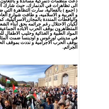
الى تظاهرات في الدنمارك، حيث شارك التج
( اجمع ) بالفعالية، سارت التظاهرة التي ض
و العربية و الاسلاميه، و طافت شوارع العاص
واليافطات المنددة بالمجازرالاسرائيلية، 
لكيان الاحتلال رغم جرائمه بحق ابناء الش
المتظاهرون بوقف الحرب الاباده الجماعية 
المواد الطبية و الغذائية وحليب الاطفال
في مدينتي اورغوس و اودينسا ضمت المئات 
بوقف الحرب الاجرامية و نددت بموقف الحك
الجرائم.