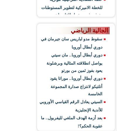
للخطة الاميركية لتطوير المستوطنات
وتوفير فرص عمل للفلسطينيين
الجالية الرياضي
سقوط مدو لباريس سان جيرمان في
دوري أبطال أوروبا
دوري أبطال أوروبا.. مان سيتي
يواصل انطلاقته المثالية وبرشلونة
يعود بفوز ثمين من بورتو
دوري أبطال أوروبا.. موراتا يقود
أتلتيكو لانتزاع صدارة المجموعة
الخامسة
السيتي يعادل الرقم القياسي الأوروبي
للأندية الإنجليزية
بعد أزمة الهدف الملغي لليفربول.. ما
عقوبة الحكم؟!