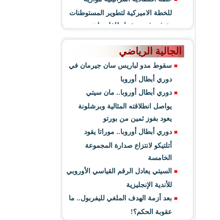
للخطة الاميركية لتطوير المستوطنات
وتوفير فرص عمل للفلسطينيين
الجالية الرياضي
سقوط مدو لباريس سان جيرمان في
دوري أبطال أوروبا
دوري أبطال أوروبا.. مان سيتي
يواصل انطلاقته المثالية وبرشلونة
يعود بفوز ثمين من بورتو
دوري أبطال أوروبا.. موراتا يقود
أتلتيكو لانتزاع صدارة المجموعة
الخامسة
السيتي يعادل الرقم القياسي الأوروبي
للأندية الإنجليزية
بعد أزمة الهدف الملغي لليفربول.. ما
عقوبة الحكم؟!