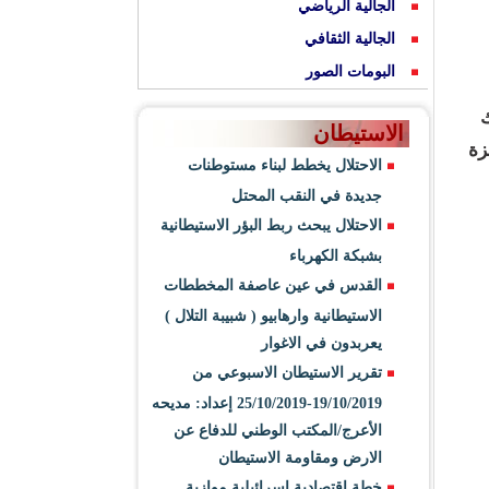
الجالية الرياضي
الجالية الثقافي
البومات الصور
ك
الاستيطان
زة
الاحتلال يخطط لبناء مستوطنات
جديدة في النقب المحتل
الاحتلال يبحث ربط البؤر الاستيطانية
بشبكة الكهرباء
القدس في عين عاصفة المخططات
الاستيطانية وارهابيو ( شبيبة التلال )
يعربدون في الاغوار
تقرير الاستيطان الاسبوعي من
19/10/2019-25/10/2019 إعداد: مديحه
الأعرج/المكتب الوطني للدفاع عن
الارض ومقاومة الاستيطان
خطة اقتصادية اسرائيلية موازية