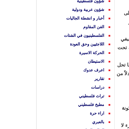
شؤون فلسطينية
شؤون عربية ودولية
لى
أخبار و انشطة الجاليات
الفن المقاوم
الفلسطينيون في الشتات
بغي
اللاجئيين وحق العودة
ة تحت
الحركة الاسيرة
الاستيطان
ا تحل
اعرف عدوك
اً من
تقارير
دراسات
تراث فلسطيني
مطبخ فلسطيني
ونة
اراء حرة
بالعبري
 لا