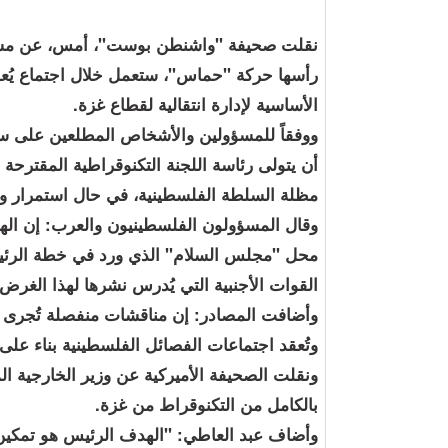
نقلت صحيفة "واشنطن بوست"، أمس، عن مسؤول
رأسها حركة "حماس"، ستعمل خلال اجتماع يُعق
الأساسية لإدارة انتقالية لقطاع غزة.
ووفقاً للمسؤولين والأشخاص المطلعين على سي
أن يتولى رئاسة اللجنة التكنوقراطية المقترحة 
مظلة السلطة الفلسطينية، في حال استمرار وقف
وقال المسؤولون الفلسطينيون والعرب: إن الهيئة
محل "مجلس السلام" الذي ورد في خطة الرئيس 
القوات الأجنبية التي يُدرس نشرها لهذا الغرض.
وأضافت المصادر: إن مناقشات منفصلة تُجرى ح
وتُعقد اجتماعات الفصائل الفلسطينية بناء عل
ونقلت الصحيفة الأميركية عن وزير الخارجية ال
بالكامل من التكنوقراط من غزة.
وأضاف عبد العاطي: "الهدف الرئيس هو تمكين 