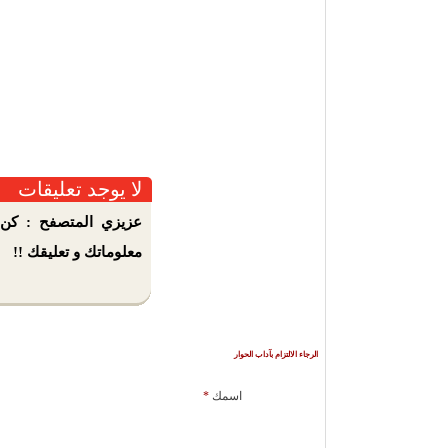
لا يوجد تعليقات
عزيزي المتصفح : كن 
معلوماتك و تعليقك !!
الرجاء الالتزام بآداب الحوار
اسمك
*