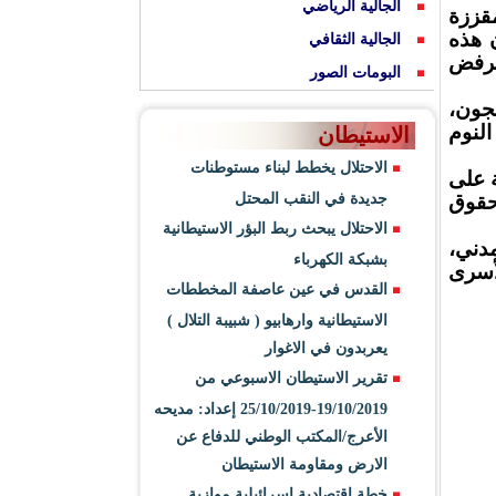
الجالية الرياضي
قززة
ن هذه
الجالية الثقافي
 لرفض
البومات الصور
جون،
النوم
الاستيطان
الاحتلال يخطط لبناء مستوطنات
روضة على
حقوق
جديدة في النقب المحتل
الاحتلال يبحث ربط البؤر الاستيطانية
دني،
بشبكة الكهرباء
أسرى
القدس في عين عاصفة المخططات
الاستيطانية وارهابيو ( شبيبة التلال )
يعربدون في الاغوار
تقرير الاستيطان الاسبوعي من
19/10/2019-25/10/2019 إعداد: مديحه
الأعرج/المكتب الوطني للدفاع عن
الارض ومقاومة الاستيطان
خطة اقتصادية اسرائيلية موازية