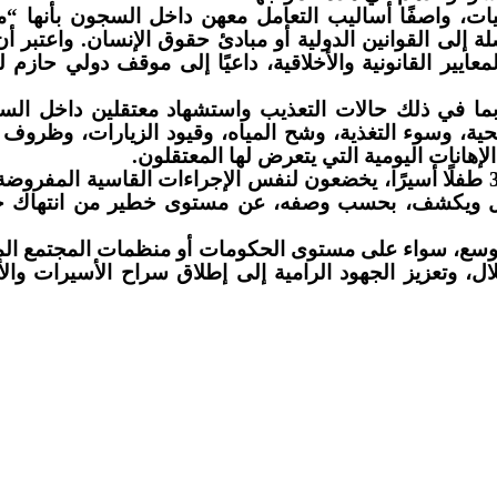
ات، واصفًا أساليب التعامل معهن داخل السجون بأنها “م
لة إلى القوانين الدولية أو مبادئ حقوق الإنسان. واعتبر أ
عايير القانونية والأخلاقية، داعيًا إلى موقف دولي حازم
بما في ذلك حالات التعذيب واستشهاد معتقلين داخل الس
حية، وسوء التغذية، وشح المياه، وقيود الزيارات، وظروف 
الإهانات اليومية التي يتعرض لها المعتقلون
.
وفي سياق متصل، لفت إلى وجود نحو 350 طفلًا أسيرًا، يخضعون لنفس الإجراءات القاسية المف
عتقال ويكشف، بحسب وصفه، عن مستوى خطير من انتهاك 
 أوسع، سواء على مستوى الحكومات أو منظمات المجتمع الم
، وتعزيز الجهود الرامية إلى إطلاق سراح الأسيرات وال