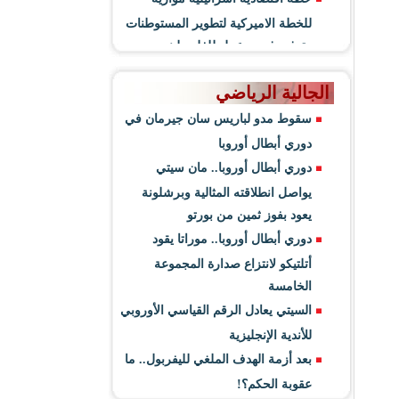
للخطة الاميركية لتطوير المستوطنات
وتوفير فرص عمل للفلسطينيين
الجالية الرياضي
سقوط مدو لباريس سان جيرمان في
دوري أبطال أوروبا
دوري أبطال أوروبا.. مان سيتي
يواصل انطلاقته المثالية وبرشلونة
يعود بفوز ثمين من بورتو
دوري أبطال أوروبا.. موراتا يقود
أتلتيكو لانتزاع صدارة المجموعة
الخامسة
السيتي يعادل الرقم القياسي الأوروبي
للأندية الإنجليزية
بعد أزمة الهدف الملغي لليفربول.. ما
عقوبة الحكم؟!