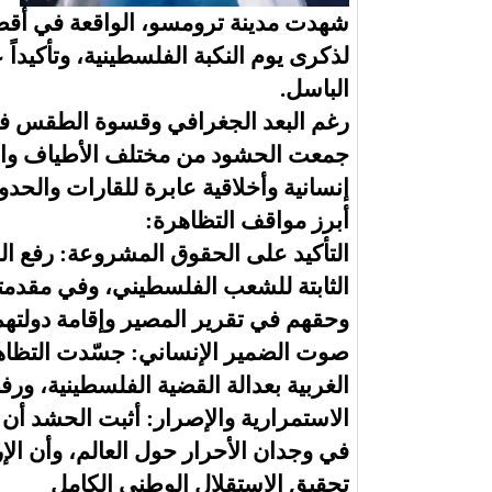
​شهدت مدينة ترومسو، الواقعة في أقص
لذكرى يوم النكبة الفلسطينية، وتأكيد
الباسل
.
​رغم البعد الجغرافي وقسوة الطقس في ت
جمعت الحشود من مختلف الأطياف والت
إنسانية وأخلاقية عابرة للقارات والحدو
​أبرز مواقف التظاهرة
:
​التأكيد على الحقوق المشروعة: رفع 
الثابتة للشعب الفلسطيني، وفي مقدمتها 
وحقهم في تقرير المصير وإقامة دولتهم
​صوت الضمير الإنساني: جسّدت التظاه
الغربية بعدالة القضية الفلسطينية، ورفض
​الاستمرارية والإصرار: أثبت الحشد أن م
في وجدان الأحرار حول العالم، وأن الإ
تحقيق الاستقلال الوطني الكامل