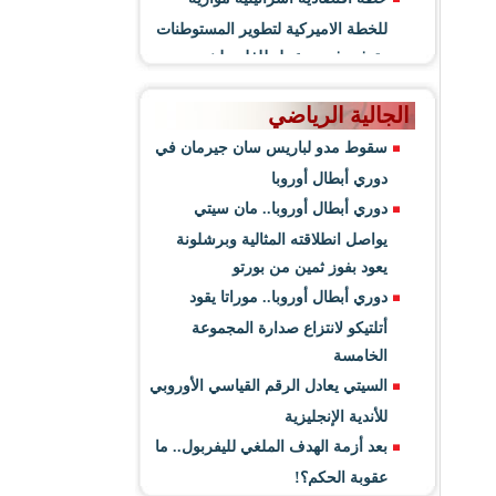
للخطة الاميركية لتطوير المستوطنات
وتوفير فرص عمل للفلسطينيين
الجالية الرياضي
سقوط مدو لباريس سان جيرمان في
دوري أبطال أوروبا
دوري أبطال أوروبا.. مان سيتي
يواصل انطلاقته المثالية وبرشلونة
يعود بفوز ثمين من بورتو
دوري أبطال أوروبا.. موراتا يقود
أتلتيكو لانتزاع صدارة المجموعة
الخامسة
السيتي يعادل الرقم القياسي الأوروبي
للأندية الإنجليزية
بعد أزمة الهدف الملغي لليفربول.. ما
عقوبة الحكم؟!