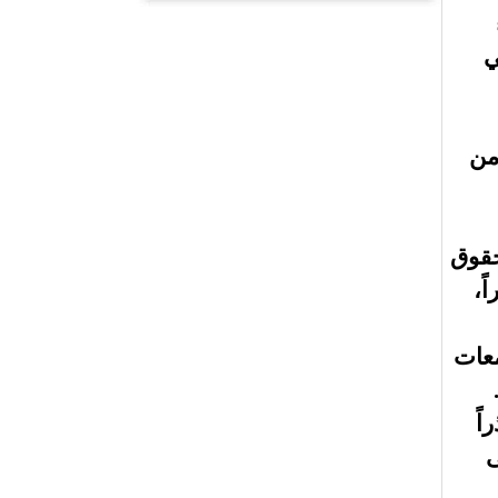
ي
من
حقوق
ً،
معات
اً
ى