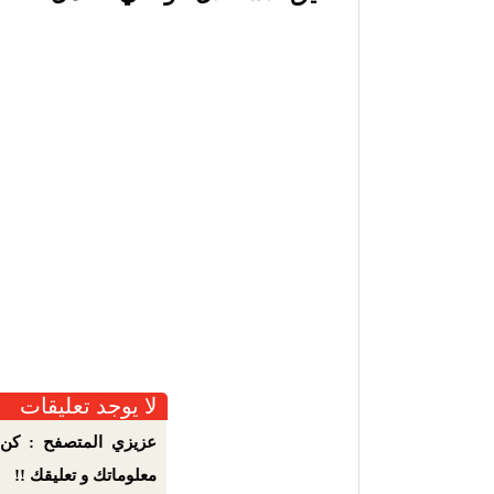
لا يوجد تعليقات
عزيزي المتصفح : كن 
معلوماتك و تعليقك !!