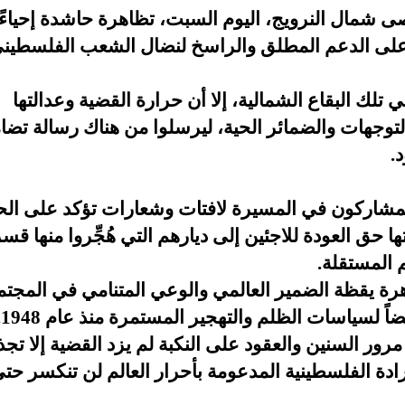
ى شمال النرويج، اليوم السبت، تظاهرة حاشدة إحياءً
اً على الدعم المطلق والراسخ لنضال الشعب الفلسطين
لك البقاع الشمالية، إلا أن حرارة القضية وعدالتها
وجهات والضمائر الحية، ليرسلوا من هناك رسالة تضا
د
.
المشاركون في المسيرة لافتات وشعارات تؤكد على ال
حق العودة للاجئين إلى ديارهم التي هُجِّروا منها قسرا
 المستقلة
.
رة يقظة الضمير العالمي والوعي المتنامي في المجت
اً لسياسات الظلم والتهجير المستمرة منذ عام 1948
.
رور السنين والعقود على النكبة لم يزد القضية إلا تجذر
رادة الفلسطينية المدعومة بأحرار العالم لن تنكسر حت