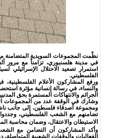
في مدينة هلسنبوري، تزامناً مع مرور 
استمرار تصعيد الاحتلال الإسرائيلي لس
الفلسطيني
.
ورفع المشاركون الأعلام الفلسطينية، 
والنساء، في رسالة إنسانية مؤثرة استح
الجرائم والانتهاكات المستمرة بحق المدنيي
وشارك في الوقفة عدد من المجموعات ال
ومجموعة أصدقاء فلسطين، إلى جانب ناش
تضامنهم مع الشعب الفلسطيني، وجددوا م
الاستيطان والاعتقال، وضمان محاسبة المس
وأكد المشاركون أن التضامن مع الشع
الفعاليات والوقفات الشعبية المتواصلة، د