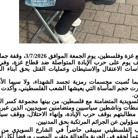
نظّمت المجموعات السويدية المتضامنة مع غزة وفلسطين، يوم الجمعة
ألف يوم على حرب الإبادة المتواصلة ضد قطاع غزة، وف
ياسات الاعتقال والاستيطان وعمليات القتل بحق أبناء ا
فيما نُصبت مجسمات رمزية تجسد الشهداء، ولا سيما الأ
ضرت حجم المأساة التي يعيشها الشعب الفلسطيني، وأكدت
ن
.
سويدية المتضامنة مع فلسطين، من بينها مجموعة كسر ال
طات وناشطين سياسيين ومتضامنين سويديين، الذين عبرو
طالبتهم بوقف حرب الإبادة، وإنهاء الاحتلال، ووقف سي
ؤولين عن الجرائم المرتكبة بحق المدنيين
.
ب الفلسطيني سيبقى حاضراً في الشارع السويدي من 
عماً لحقه في الحرية والعدالة وتقرير المصير، ورفضاً لكل 