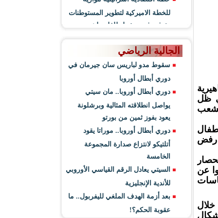
للخطة الاميركية لتطوير المستوطنات
وتوفير فرص عمل للفلسطينيين
الجالية الرياضي
سقوط مدو لباريس سان جيرمان في
دوري أبطال أوروبا
 الموافق 3/7/2026، وقفة جماهيرية
دوري أبطال أوروبا.. مان سيتي
ي ظل
يواصل انطلاقته المثالية وبرشلونة
لشعب
يعود بفوز ثمين من بورتو
طفال
دوري أبطال أوروبا.. موراتا يقود
 رفض
أتلتيكو لانتزاع صدارة المجموعة
الخامسة
حصار
ا عن
السيتي يعادل الرقم القياسي الأوروبي
اسات
للأندية الإنجليزية
بعد أزمة الهدف الملغي لليفربول.. ما
خلال
عقوبة الحكم؟!
أشكال