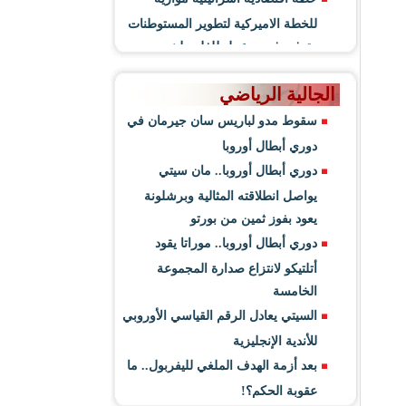
للخطة الاميركية لتطوير المستوطنات
وتوفير فرص عمل للفلسطينيين
الجالية الرياضي
سقوط مدو لباريس سان جيرمان في
دوري أبطال أوروبا
دوري أبطال أوروبا.. مان سيتي
يواصل انطلاقته المثالية وبرشلونة
يعود بفوز ثمين من بورتو
دوري أبطال أوروبا.. موراتا يقود
أتلتيكو لانتزاع صدارة المجموعة
الخامسة
السيتي يعادل الرقم القياسي الأوروبي
للأندية الإنجليزية
بعد أزمة الهدف الملغي لليفربول.. ما
عقوبة الحكم؟!