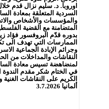
اوروبا. د. سليم نزال قدم خل
السردية المتعلقة بمعادة الس
والمؤسسات والأشخاص والاتجاه
المتضامنة مع القضية الفلسطين
بدوره قدّم البروفسور فؤاد ز
الممارسات التي تهدف الى تكم
وجرائم الإبادة الجماعية الاس
النقاشات والمداخلات من الح
لمنضاهضة تسيس معادة السام
في الختام شكر مقدم الندوة ا
الكريم على النقاشات الغنية و
ألمانيا 3.7.2026