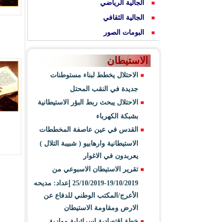
الجالية الرياضي
الجالية الثقافي
البومات الصور
الاستيطان
الاحتلال يخطط لبناء مستوطنات
جديدة في النقب المحتل
الاحتلال يبحث ربط البؤر الاستيطانية
بشبكة الكهرباء
القدس في عين عاصفة المخططات
الاستيطانية وارهابيو ( شبيبة التلال )
يعربدون في الاغوار
تقرير الاستيطان الاسبوعي من
19/10/2019-25/10/2019 إعداد: مديحه
الأعرج/المكتب الوطني للدفاع عن
الارض ومقاومة الاستيطان
خطة اقتصادية اسرائيلية موازية