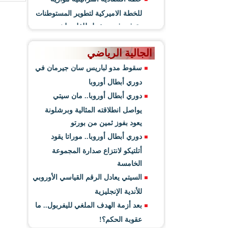
للخطة الاميركية لتطوير المستوطنات
وتوفير فرص عمل للفلسطينيين
الجالية الرياضي
سقوط مدو لباريس سان جيرمان في
دوري أبطال أوروبا
دوري أبطال أوروبا.. مان سيتي
يواصل انطلاقته المثالية وبرشلونة
يعود بفوز ثمين من بورتو
دوري أبطال أوروبا.. موراتا يقود
أتلتيكو لانتزاع صدارة المجموعة
الخامسة
السيتي يعادل الرقم القياسي الأوروبي
للأندية الإنجليزية
بعد أزمة الهدف الملغي لليفربول.. ما
عقوبة الحكم؟!