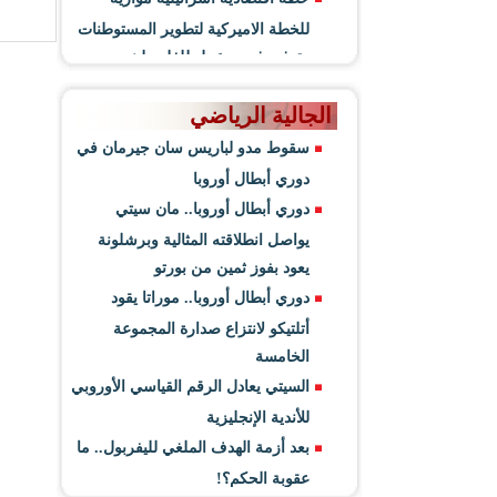
للخطة الاميركية لتطوير المستوطنات
وتوفير فرص عمل للفلسطينيين
الجالية الرياضي
سقوط مدو لباريس سان جيرمان في
دوري أبطال أوروبا
دوري أبطال أوروبا.. مان سيتي
يواصل انطلاقته المثالية وبرشلونة
يعود بفوز ثمين من بورتو
دوري أبطال أوروبا.. موراتا يقود
أتلتيكو لانتزاع صدارة المجموعة
الخامسة
السيتي يعادل الرقم القياسي الأوروبي
للأندية الإنجليزية
بعد أزمة الهدف الملغي لليفربول.. ما
عقوبة الحكم؟!