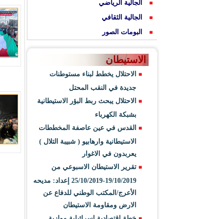
الجالية الرياضي
الجالية الثقافي
البومات الصور
الاستيطان
الاحتلال يخطط لبناء مستوطنات
جديدة في النقب المحتل
الاحتلال يبحث ربط البؤر الاستيطانية
بشبكة الكهرباء
القدس في عين عاصفة المخططات
الاستيطانية وارهابيو ( شبيبة التلال )
يعربدون في الاغوار
تقرير الاستيطان الاسبوعي من
19/10/2019-25/10/2019 إعداد: مديحه
الأعرج/المكتب الوطني للدفاع عن
الارض ومقاومة الاستيطان
خطة اقتصادية اسرائيلية موازية