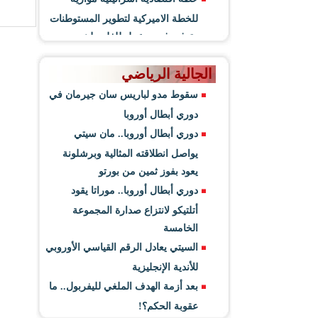
للخطة الاميركية لتطوير المستوطنات
وتوفير فرص عمل للفلسطينيين
الجالية الرياضي
سقوط مدو لباريس سان جيرمان في
دوري أبطال أوروبا
دوري أبطال أوروبا.. مان سيتي
يواصل انطلاقته المثالية وبرشلونة
يعود بفوز ثمين من بورتو
دوري أبطال أوروبا.. موراتا يقود
أتلتيكو لانتزاع صدارة المجموعة
الخامسة
السيتي يعادل الرقم القياسي الأوروبي
للأندية الإنجليزية
بعد أزمة الهدف الملغي لليفربول.. ما
عقوبة الحكم؟!