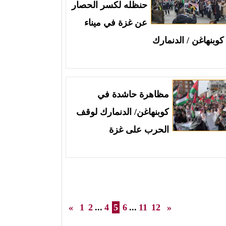
حنظله لكسر الحصار
عن غزة في ميناء
كوبنهاغن / الدنمارك
مظاهرة حاشدة في
كوبنهاغن/ الدنمارك لوقف
الحرب على غزة
«
1
2
...
4
5
6
...
11
12
»