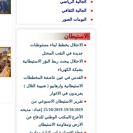
الجالية الرياضي
الجالية الثقافي
البومات الصور
الاستيطان
الاحتلال يخطط لبناء مستوطنات
جديدة في النقب المحتل
الاحتلال يبحث ربط البؤر الاستيطانية
بشبكة الكهرباء
القدس في عين عاصفة المخططات
الاستيطانية وارهابيو ( شبيبة التلال )
يعربدون في الاغوار
تقرير الاستيطان الاسبوعي من
19/10/2019-25/10/2019 إعداد: مديحه
الأعرج/المكتب الوطني للدفاع عن
الارض ومقاومة الاستيطان
خطة اقتصادية اسرائيلية موازية