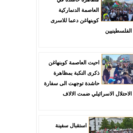
العاصمة الدنماركية
كوبنهاغن دعما للاسرى
الفلسطينيين
احيت العاصمة كوبنهاغن
ذكرى النكبة بمظاهرة
حاشدة توجهت الى سفارة
الاحتلال الاسرائيلي ضمت الالاف
استقبال سفينة