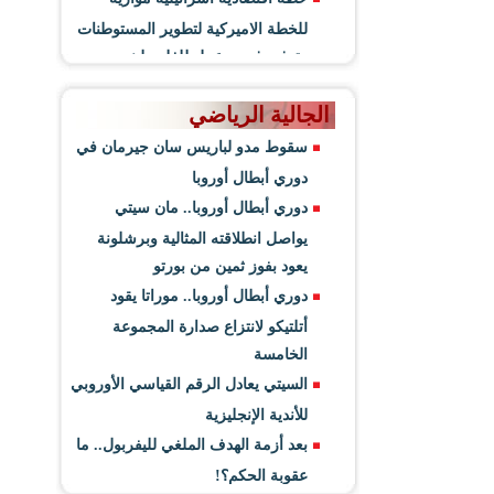
للخطة الاميركية لتطوير المستوطنات
وتوفير فرص عمل للفلسطينيين
الجالية الرياضي
سقوط مدو لباريس سان جيرمان في
دوري أبطال أوروبا
دوري أبطال أوروبا.. مان سيتي
يواصل انطلاقته المثالية وبرشلونة
يعود بفوز ثمين من بورتو
دوري أبطال أوروبا.. موراتا يقود
أتلتيكو لانتزاع صدارة المجموعة
الخامسة
السيتي يعادل الرقم القياسي الأوروبي
للأندية الإنجليزية
بعد أزمة الهدف الملغي لليفربول.. ما
عقوبة الحكم؟!