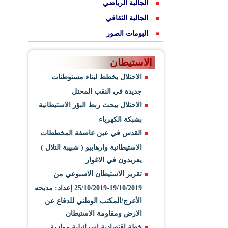
الجالية الرياضي
الجالية الثقافي
البومات الصور
الاستيطان
الاحتلال يخطط لبناء مستوطنات
جديدة في النقب المحتل
الاحتلال يبحث ربط البؤر الاستيطانية
بشبكة الكهرباء
القدس في عين عاصفة المخططات
الاستيطانية وارهابيو ( شبيبة التلال )
يعربدون في الاغوار
تقرير الاستيطان الاسبوعي من
19/10/2019-25/10/2019 إعداد: مديحه
الأعرج/المكتب الوطني للدفاع عن
الارض ومقاومة الاستيطان
خطة اقتصادية اسرائيلية موازية