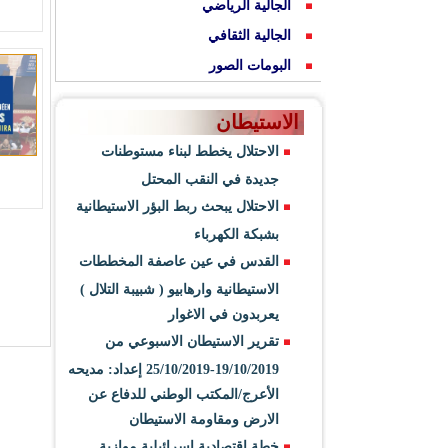
الجالية الرياضي
الجالية الثقافي
البومات الصور
الاستيطان
الاحتلال يخطط لبناء مستوطنات
جديدة في النقب المحتل
الاحتلال يبحث ربط البؤر الاستيطانية
بشبكة الكهرباء
القدس في عين عاصفة المخططات
الاستيطانية وارهابيو ( شبيبة التلال )
يعربدون في الاغوار
تقرير الاستيطان الاسبوعي من
19/10/2019-25/10/2019 إعداد: مديحه
الأعرج/المكتب الوطني للدفاع عن
الارض ومقاومة الاستيطان
خطة اقتصادية اسرائيلية موازية