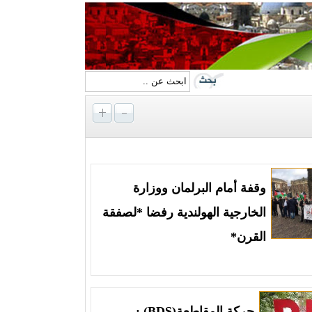
وقفة أمام البرلمان ووزارة
الخارجية الهولندية رفضا *لصفقة
القرن*
حركة المقاطعة(BDS) :