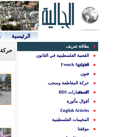
الرئيسية
ب
بطاقة تعريف
حركة ا
القضية الفلسطينية في القانون
الدولي
French Articles
فنون
حركة المقاطعة وسحب
الصحة
الاستثمارات BDS
أقوال مأثورة
English Articles
المخيمات الفلسطينية
موقفنا