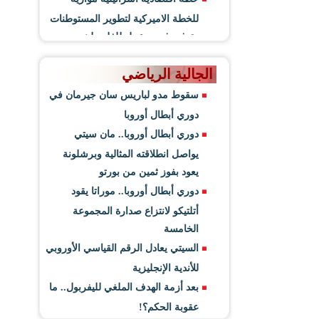
للخطة الاميركية لتطوير المستوطنات
وتوفير فرص عمل للفلسطينيين
الجالية الرياضي
سقوط مدو لباريس سان جيرمان في
دوري أبطال أوروبا
دوري أبطال أوروبا.. مان سيتي
يواصل انطلاقته المثالية وبرشلونة
يعود بفوز ثمين من بورتو
دوري أبطال أوروبا.. موراتا يقود
أتلتيكو لانتزاع صدارة المجموعة
الخامسة
السيتي يعادل الرقم القياسي الأوروبي
للأندية الإنجليزية
بعد أزمة الهدف الملغي لليفربول.. ما
عقوبة الحكم؟!