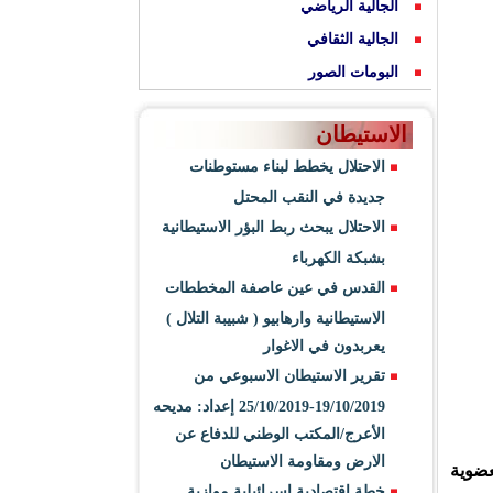
الجالية الرياضي
الجالية الثقافي
البومات الصور
الاستيطان
الاحتلال يخطط لبناء مستوطنات
جديدة في النقب المحتل
الاحتلال يبحث ربط البؤر الاستيطانية
بشبكة الكهرباء
القدس في عين عاصفة المخططات
الاستيطانية وارهابيو ( شبيبة التلال )
يعربدون في الاغوار
تقرير الاستيطان الاسبوعي من
19/10/2019-25/10/2019 إعداد: مديحه
الأعرج/المكتب الوطني للدفاع عن
الارض ومقاومة الاستيطان
عضوية
خطة اقتصادية اسرائيلية موازية