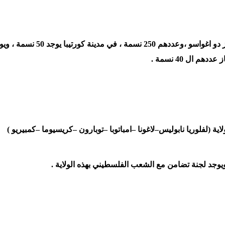
اكبر تجمع فلسطيني في الولاية يوجد في مدينة فوز دو اغواسو ،وعددهم 250 نسمة ، في مدينة كورتي
 ال 40 نسمة .
اية (لفلوريا نابوليس–لاغونا –امباتوبا –توبارون –كريسيوما –كمبيريو )