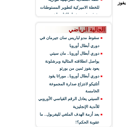
يفوز
للخطة الاميركية لتطوير المستوطنات
وتوفير فرص عمل للفلسطينيين
الجالية الرياضي
سقوط مدو لباريس سان جيرمان في
دوري أبطال أوروبا
دوري أبطال أوروبا.. مان سيتي
يواصل انطلاقته المثالية وبرشلونة
يعود بفوز ثمين من بورتو
دوري أبطال أوروبا.. موراتا يقود
أتلتيكو لانتزاع صدارة المجموعة
الخامسة
السيتي يعادل الرقم القياسي الأوروبي
للأندية الإنجليزية
بعد أزمة الهدف الملغي لليفربول.. ما
عقوبة الحكم؟!