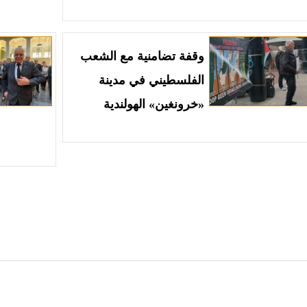
وقفة تضامنية مع الشعب
الفلسطيني في مدينة
«خرونغين» الهولندية