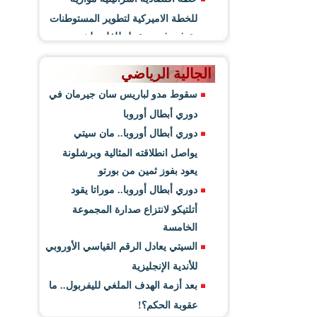
للخطة الاميركية لتطوير المستوطنات
وتوفير فرص عمل للفلسطينيين
الجالية الرياضي
سقوط مدو لباريس سان جيرمان في
دوري أبطال أوروبا
دوري أبطال أوروبا.. مان سيتي
يواصل انطلاقته المثالية وبرشلونة
يعود بفوز ثمين من بورتو
دوري أبطال أوروبا.. موراتا يقود
أتلتيكو لانتزاع صدارة المجموعة
الخامسة
السيتي يعادل الرقم القياسي الأوروبي
للأندية الإنجليزية
بعد أزمة الهدف الملغي لليفربول.. ما
عقوبة الحكم؟!