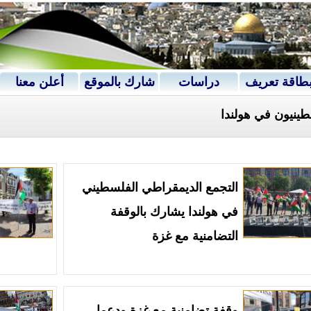
طاقة تعريف
دراسات
شارك بالموقع
أعلن معنا
طينيون في هولندا
التجمع الديمقراطي الفلسطيني
في هولندا يشارك بالوقفة
التضامنية مع غزة
وقفة تضامنية مع غزة ودعما