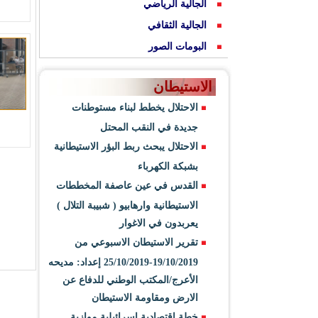
الجالية الرياضي
الجالية الثقافي
البومات الصور
الاستيطان
الاحتلال يخطط لبناء مستوطنات
جديدة في النقب المحتل
الاحتلال يبحث ربط البؤر الاستيطانية
بشبكة الكهرباء
القدس في عين عاصفة المخططات
الاستيطانية وارهابيو ( شبيبة التلال )
يعربدون في الاغوار
تقرير الاستيطان الاسبوعي من
19/10/2019-25/10/2019 إعداد: مديحه
الأعرج/المكتب الوطني للدفاع عن
الارض ومقاومة الاستيطان
خطة اقتصادية اسرائيلية موازية